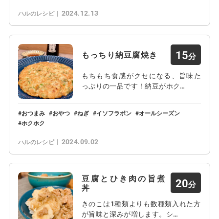
2024.12.13
ハルのレシピ
15
もっちり納豆腐焼き
もちもち食感がクセになる、旨味た
っぷりの一品です！納豆がホク…
おつまみ
おやつ
ねぎ
イソフラボン
オールシーズン
ホクホク
2024.09.02
ハルのレシピ
豆腐とひき肉の旨煮
20
丼
きのこは1種類よりも数種類入れた方
が旨味と深みが増します。シ…