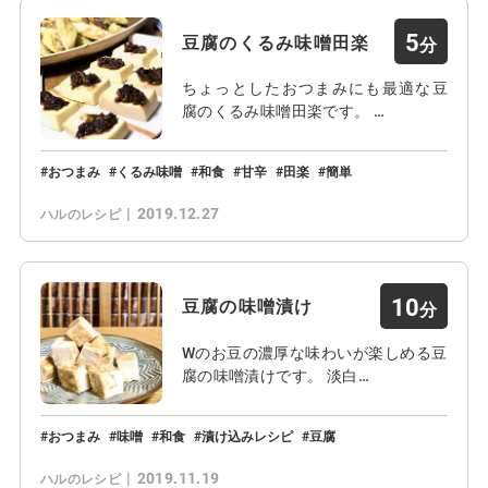
5
豆腐のくるみ味噌田楽
ちょっとしたおつまみにも最適な豆
腐のくるみ味噌田楽です。 …
おつまみ
くるみ味噌
和食
甘辛
田楽
簡単
2019.12.27
ハルのレシピ
10
豆腐の味噌漬け
Wのお豆の濃厚な味わいが楽しめる豆
腐の味噌漬けです。 淡白…
おつまみ
味噌
和食
漬け込みレシピ
豆腐
2019.11.19
ハルのレシピ