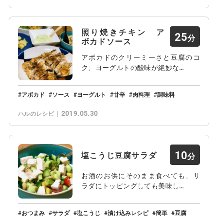
照り焼きチキン ア
25
ボカドソース
アボカドのクリーミーさと豆腐のコ
ク、ヨーグルトの酸味が絶妙な…
アボカド
ソース
ヨーグルト
甘辛
肉料理
調味料
2019.05.30
ハルのレシピ
10
塩こうじ豆腐サラダ
お酒のお供にそのまま食べても、サ
ラダにトッピングしても美味し…
おつまみ
サラダ
塩こうじ
漬け込みレシピ
簡単
豆腐