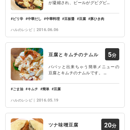
が凝縮され、ビールがグビグビ…
ピリ辛
中華だし
中華料理
豆板醤
豆腐
豚ひき肉
2016.06.06
ハルのレシピ
5
豆腐とキムチのナムル
パパッと出来ちゃう簡単メニューの
豆腐とキムチのナムルです。 …
ごま油
キムチ
簡単
豆腐
2016.05.19
ハルのレシピ
20
ツナ味噌豆腐