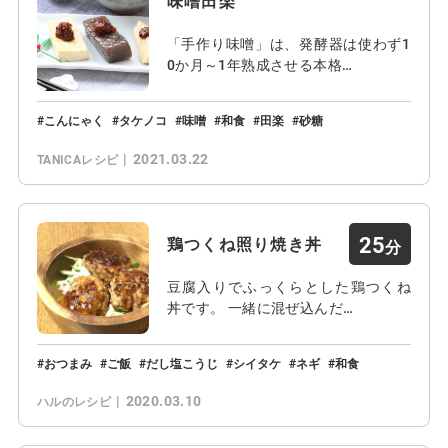
味噌田楽
「手作り味噌」は、発酵器は使わず1
0か月～1年熟成させる本格…
こんにゃく
タケノコ
味噌
和食
田楽
砂糖
2021.03.22
TANICAレシピ
25
鶏つくね照り焼き丼
豆腐入りでふっくらとした鶏つくね
丼です。 一緒に混ぜ込んだ…
おつまみ
ご飯
だし塩こうじ
シイタケ
ネギ
和食
2020.03.10
ハルのレシピ