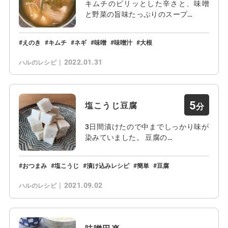
キムチのピリッとした辛さと、味噌
と野菜の旨味たっぷりのスープ…
えのき
キムチ
ネギ
味噌
味噌汁
大根
2022.01.31
ハルのレシピ
5
塩こうじ豆腐
3日間漬けたので中までしっかり味が
染みていました。 豆腐の…
おつまみ
塩こうじ
漬け込みレシピ
簡単
豆腐
2021.09.02
ハルのレシピ