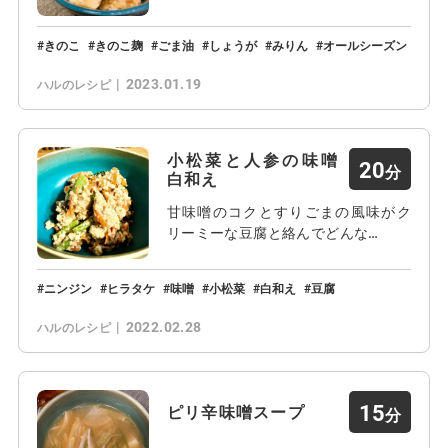
きのこ
きのこ麹
ごま油
しょうが
みりん
オールシーズン
2023.01.19
ハルのレシピ
小松菜と人参の味噌
20
白和え
甘味噌のコクとすりごまの風味がク
リーミーな豆腐と絡んでどんな…
ニンジン
ヒラタケ
味噌
小松菜
白和え
豆腐
2022.02.28
ハルのレシピ
15
ピリ辛味噌スープ