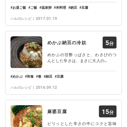
お昼ご飯
ご飯
温泉卵
米料理
納豆
豆腐
2017.01.19
ハルのレシピ
5
めかぶ納豆の冷奴
めかぶの甘酢っぱさと、わさびのつ
んとした辛さは、まさに大人の…
めかぶ
和食
春
納豆
豆腐
2016.09.12
ハルのレシピ
15
麻婆豆腐
ピリッとした辛さの中にコクと旨味