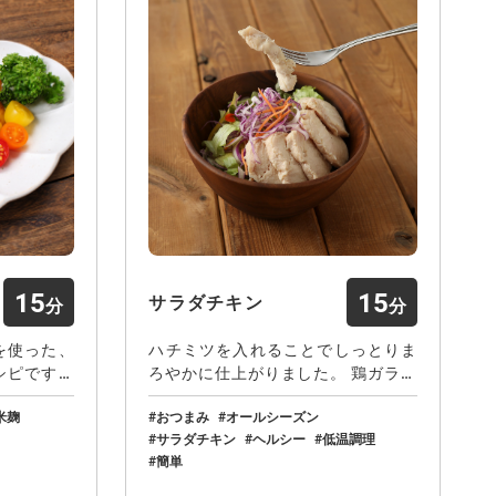
15
15
サラダチキン
を使った、
ハチミツを入れることでしっとりま
シピです。
ろやかに仕上がりました。 鶏ガラス
ープの素でし…
米麹
おつまみ
オールシーズン
サラダチキン
ヘルシー
低温調理
簡単