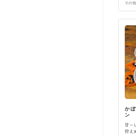
その
か
ン
甘～
控え