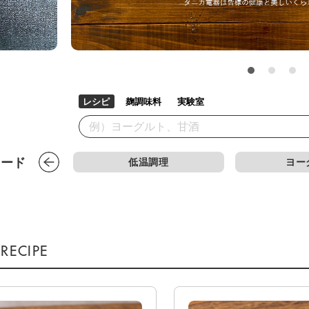
レシピ
麹調味料
実験室
低温調理
ヨー