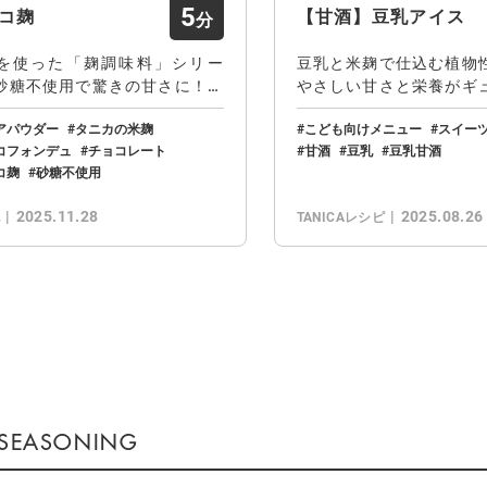
5
コ麹
【甘酒】豆乳アイス
を使った「麹調味料」シリー
豆乳と米麹で仕込む植物
砂糖不使用で驚きの甘さに！パ
やさしい甘さと栄養がギ
塗ったりスイー…
った、夏にぴった…
アパウダー
タニカの米麹
こども向けメニュー
スイー
コフォンデュ
チョコレート
甘酒
豆乳
豆乳甘酒
コ麹
砂糖不使用
2025.11.28
2025.08.26
他
TANICAレシピ