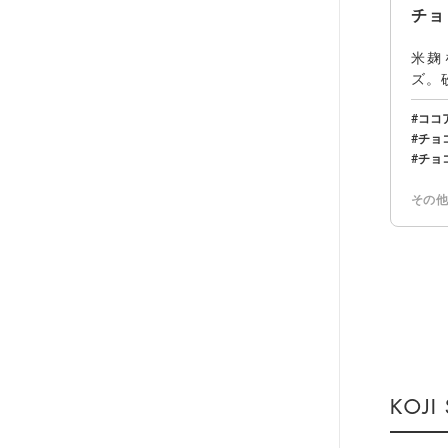
チョ
米麹
ズ。
ンに
ココ
チョ
チョ
その