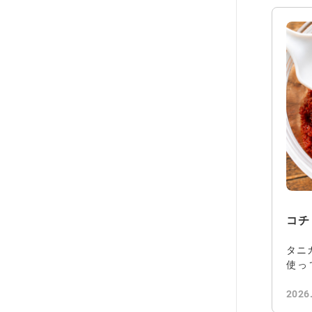
コチ
タニ
使っ
た。
2026