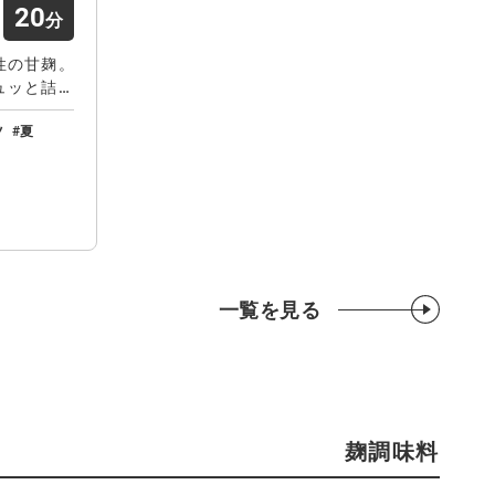
20
性の甘麹。
ュッと詰ま
ツ
夏
一覧を見る
麹調味料