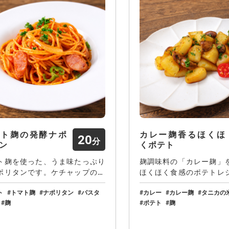
マト麹の発酵ナポ
カレー麹香るほくほ
20
ン
くポテト
ト麹を使った、うま味たっぷり
麹調味料の「カレー麹」
ポリタンです。ケチャップの甘
ほくほく食感のポテトレ
ぱさにトマト…
カレー麹の旨…
ト
トマト麹
ナポリタン
パスタ
カレー
カレー麹
タニカの
麹
ポテト
麹