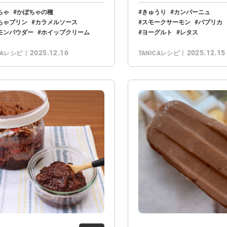
た。
ンサンドにしまし…
ちゃ
かぼちゃの種
きゅうり
カンパーニュ
ちゃプリン
カラメルソース
スモークサーモン
パプリカ
モンパウダー
ホイップクリーム
ヨーグルト
レタス
2025.12.16
2025.12.15
CAレシピ
TANICAレシピ