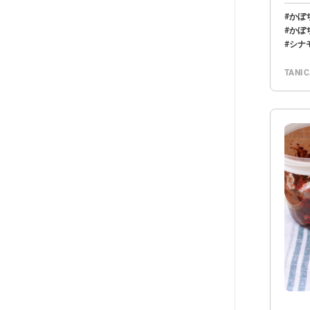
まし
かぼ
かぼ
シナ
TANI