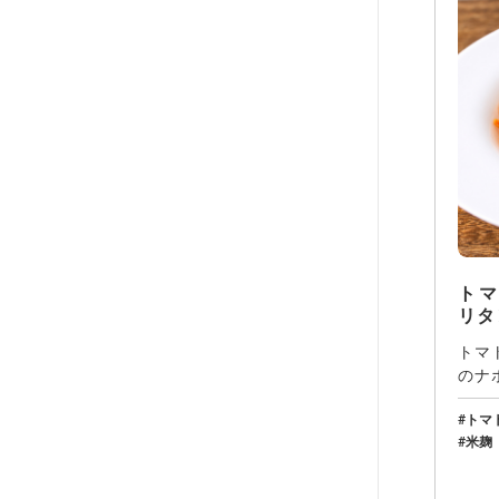
ト
リタ
トマ
のナ
酸っ
トマ
米麹