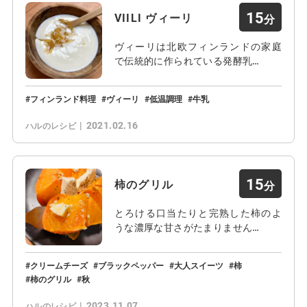
15
VIILI ヴィーリ
ヴィーリは北欧フィンランドの家庭
で伝統的に作られている発酵乳…
フィンランド料理
ヴィーリ
低温調理
牛乳
2021.02.16
ハルのレシピ
15
柿のグリル
とろける口当たりと完熟した柿のよ
うな濃厚な甘さがたまりません…
クリームチーズ
ブラックペッパー
大人スイーツ
柿
柿のグリル
秋
2023.11.07
ハルのレシピ