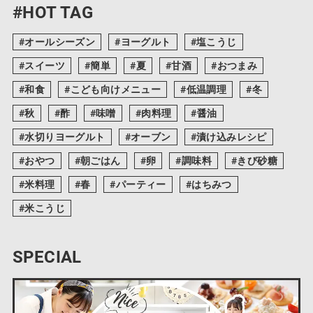
#HOT TAG
オールシーズン
ヨーグルト
塩こうじ
スイーツ
簡単
夏
甘酒
おつまみ
和食
こども向けメニュー
低温調理
冬
秋
酢
味噌
肉料理
醤油
水切りヨーグルト
オーブン
漬け込みレシピ
おやつ
朝ごはん
卵
調味料
きび砂糖
米料理
春
パーティー
はちみつ
米こうじ
SPECIAL