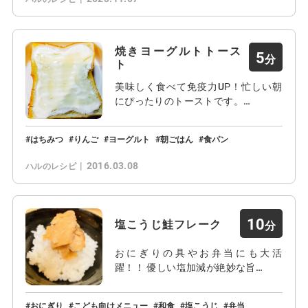
焼きヨーグルトトース
5
ト
美味しく食べて免疫力UP！忙しい朝
にぴったりのトーストです。…
はちみつ
りんご
ヨーグルト
朝ごはん
食パン
2016.03.08
ハルのレシピ
10
塩こうじ鮭フレーク
おにぎりの具やお弁当にも大活
躍！！ 優しい塩加減が絶妙な旨…
おにぎり
こども向けメニュー
和食
塩こうじ
弁当