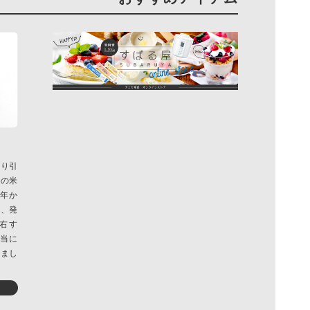
かり引
カの米
3年か
は、発
右す
本当に
しまし