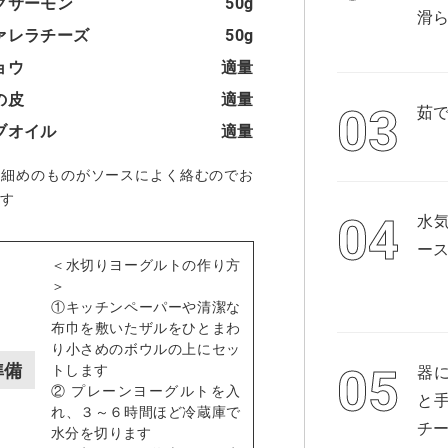
クサーモン
50g
滑
ァレラチーズ
50g
ョウ
適量
の皮
適量
茹
ブオイル
適量
は細めのものがソースによく絡むのでお
す
水
ー
＜水切りヨーグルトの作り方
＞
①キッチンペーパーや清潔な
布巾を敷いたザルをひとまわ
り小さめのボウルの上にセッ
準備
トします
器
② プレーンヨーグルトを入
と
れ、３～６時間ほど冷蔵庫で
チ
水分を切ります