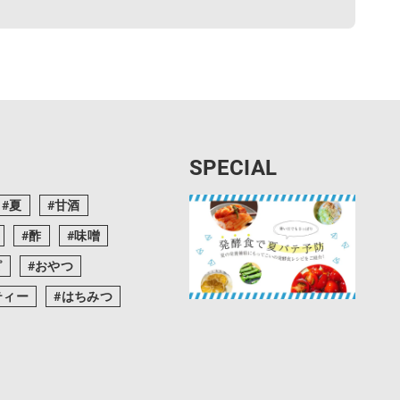
SPECIAL
夏
甘酒
酢
味噌
ピ
おやつ
ティー
はちみつ