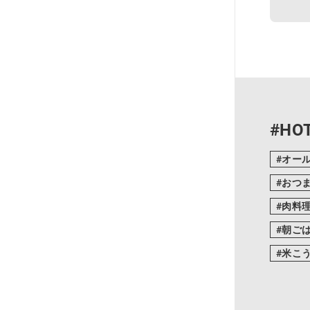
#HOT
オー
おつ
肉料
朝ご
米こ