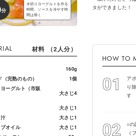
水切りヨーグルトを作る
タができました！
0
時間、ソースを冷やす時
間は除く
材料 （2人分）
160g
ア
ド（完熟のもの）
1個
り
りヨーグルト（市販
大さじ4
す
）
大さじ1
ン汁
大さじ1
○
ーブオイル
大さじ1
（