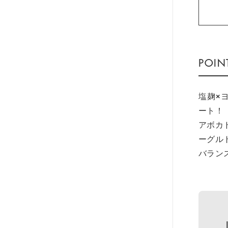
塩麹×
ート！
アボカ
ーグル
バラン