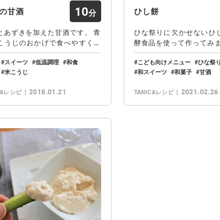
10
の甘酒
ひし餅
とあずきを加えた甘酒です。 青
ひな祭りに欠かせないひ
こうじのおかげで食べやすくな
酵食品を使って作ってみま
抹茶の様…
麗な3色に仕…
スイーツ
低温調理
和食
こども向けメニュー
ひな祭
米こうじ
和スイーツ
和菓子
甘酒
2018.01.21
2021.02.26
CAレシピ
TANICAレシピ