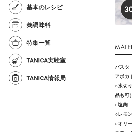
基本のレシピ
3
麹調味料
特集一覧
TANICA実験室
パスタ
アボカ
TANICA情報局
○水切
品も可
○塩麹
○レモ
○オリ