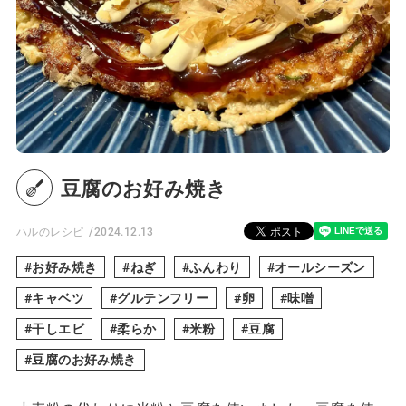
豆腐のお好み焼き
ハルのレシピ
2024.12.13
お好み焼き
ねぎ
ふんわり
オールシーズン
キャベツ
グルテンフリー
卵
味噌
干しエビ
柔らか
米粉
豆腐
豆腐のお好み焼き