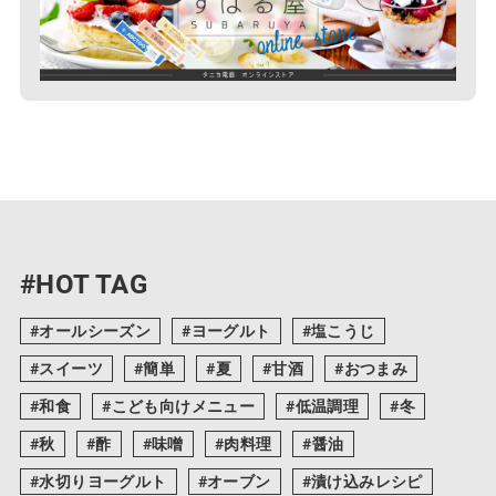
#HOT TAG
オールシーズン
ヨーグルト
塩こうじ
スイーツ
簡単
夏
甘酒
おつまみ
和食
こども向けメニュー
低温調理
冬
秋
酢
味噌
肉料理
醤油
水切りヨーグルト
オーブン
漬け込みレシピ