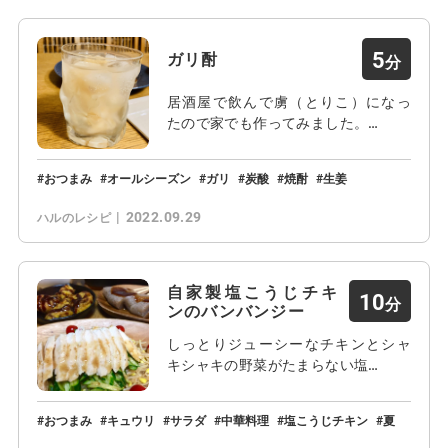
5
ガリ酎
居酒屋で飲んで虜（とりこ）になっ
たので家でも作ってみました。…
おつまみ
オールシーズン
ガリ
炭酸
焼酎
生姜
2022.09.29
ハルのレシピ
自家製塩こうじチキ
10
ンのバンバンジー
しっとりジューシーなチキンとシャ
キシャキの野菜がたまらない塩…
おつまみ
キュウリ
サラダ
中華料理
塩こうじチキン
夏