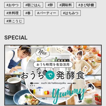
おやつ
朝ごはん
卵
調味料
きび砂糖
米料理
春
パーティー
はちみつ
米こうじ
SPECIAL