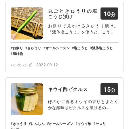
丸ごときゅうりの塩
10
こうじ漬け
お祭りで見かけるきゅうり漬け。
「液体塩こうじ」を使うと、こう…
お祭り
きゅうり
オールシーズン
塩こうじ
液体塩こうじ
漬け物
2022.09.12
ハルのレシピ
15
キウイ酢ピクルス
ほのかに香るキウイの香りとまろや
かな酸味はピクルスを漬けるの…
きゅうり
にんじん
オールシーズン
キウイ酢
セロリ