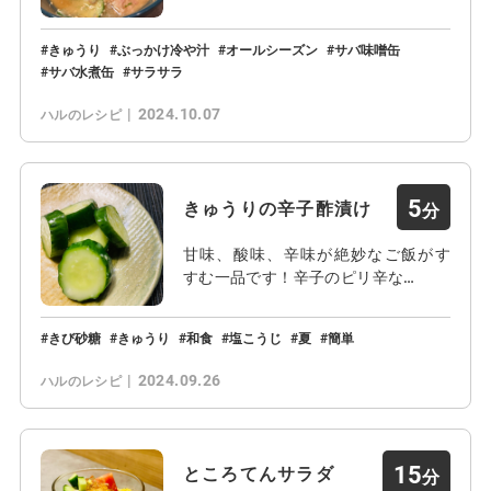
きゅうり
ぶっかけ冷や汁
オールシーズン
サバ味噌缶
サバ水煮缶
サラサラ
2024.10.07
ハルのレシピ
5
きゅうりの辛子酢漬け
甘味、酸味、辛味が絶妙なご飯がす
すむ一品です！辛子のピリ辛な…
きび砂糖
きゅうり
和食
塩こうじ
夏
簡単
2024.09.26
ハルのレシピ
15
ところてんサラダ