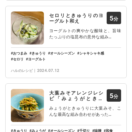
セロリときゅうりのヨ
5
ーグルト和え
ヨーグルトの爽やかな酸味と、旨味
たっぷりの塩昆布の意外な組み…
おつまみ
きゅうり
オールシーズン
シャキシャキ感
セロリ
ヨーグルト
2024.07.12
ハルのレシピ
大葉みそアレンジレシ
5
ピ「みょうがときゅ
う…
みょうがときゅうりに大葉みそ、こ
んな最高な組み合わせがあった…
きゅうり
みょうが
オールシーズン
千切り
味噌
和食