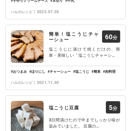
手作りクリームチーズ
水切り
牛乳
2023.07.28
ハルのレシピ
簡単！塩こうじチャ
60
ーシュー
塩こうじに漬けて焼くだけの、簡
単・美味しい「塩こうじチャーシ…
おつまみ
ほりにし
チャーシュー
塩こうじ
簡単
肉料理
2021.11.30
ハルのレシピ
5
塩こうじ豆腐
3日間漬けたので中までしっかり味が
染みていました。 豆腐の…