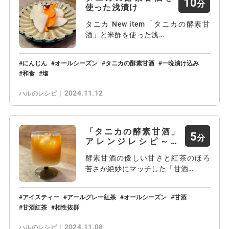
10
使った浅漬け
タニカ New item「タニカの酵素甘
酒」と米酢を使った浅…
にんじん
オールシーズン
タニカの酵素甘酒
一晩漬け込み
和食
塩
2024.11.12
ハルのレシピ
「タニカの酵素甘酒」
5
アレンジレシピ～甘
酒…
酵素甘酒の優しい甘さと紅茶のほろ
苦さが絶妙にマッチした「甘酒…
アイスティー
アールグレー紅茶
オールシーズン
甘酒
甘酒紅茶
相性抜群
2024.11.08
ハルのレシピ