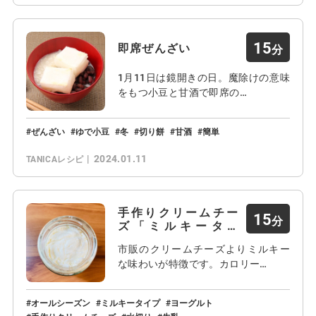
15
即席ぜんざい
1月11日は鏡開きの日。魔除けの意味
をもつ小豆と甘酒で即席の…
ぜんざい
ゆで小豆
冬
切り餅
甘酒
簡単
2024.01.11
TANICAレシピ
手作りクリームチー
15
ズ「ミルキータイ
プ」
市販のクリームチーズよりミルキー
な味わいが特徴です。カロリー…
オールシーズン
ミルキータイプ
ヨーグルト