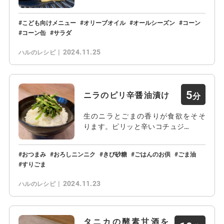
こども向けメニュー
オリーブオイル
オールシーズン
コーン
コーン缶
サラダ
2024.11.25
ハルのレシピ
5
ニラのピリ辛醤油漬け
生のニラとごまの香りが食欲をそそ
ります。ピリッと辛いコチュジ…
おつまみ
おろしニンニク
きび砂糖
ごはんのお供
ごま油
すりごま
2024.11.23
ハルのレシピ
タニカの酵素甘酒を