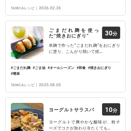
2026.02.26
TANICAレシピ
ごまだれ麹を使っ
30
た“焼きおにぎり”
米麹で作った“ごまだれ麹”をおにぎり
に塗り、こんがり焼いて焼…
ごまだれ麹
ごま油
オールシーズン
和食
焼きおにぎり
簡単
2025.08.05
TANICAレシピ
10
ヨーグルトサラスパ
ヨーグルトで爽やかな酸味が、粉チ
ーズでコクが加わり冷たくても…