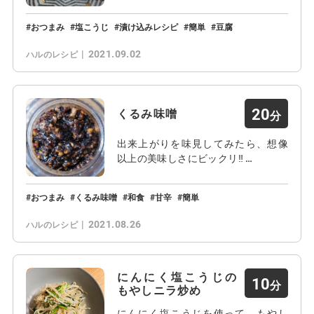
おつまみ
塩こうじ
漬け込みレシピ
簡単
豆腐
2021.09.02
ハルのレシピ
20
くるみ味噌
出来上がりを味見してみたら、想像
以上の美味しさにビックリ‼ …
おつまみ
くるみ味噌
和食
甘辛
簡単
2021.08.26
ハルのレシピ
にんにく塩こうじの
10
もやしニラ炒め
にんにく塩こうじを使って、もやし