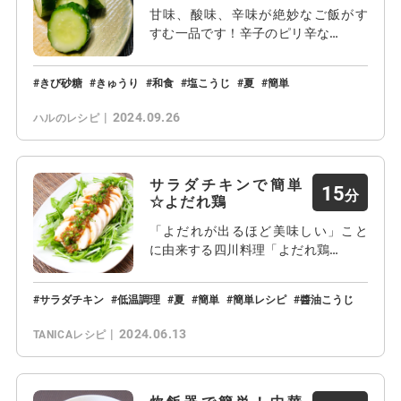
甘味、酸味、辛味が絶妙なご飯がす
すむ一品です！辛子のピリ辛な…
きび砂糖
きゅうり
和食
塩こうじ
夏
簡単
2024.09.26
ハルのレシピ
サラダチキンで簡単
15
☆よだれ鶏
「よだれが出るほど美味しい」こと
に由来する四川料理「よだれ鶏…
サラダチキン
低温調理
夏
簡単
簡単レシピ
醬油こうじ
2024.06.13
TANICAレシピ