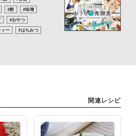
酢
味噌
ピ
おやつ
ティー
はちみつ
関連レシピ