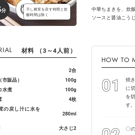
5
中華ちまきを、炊
干し椎茸を戻す時間と炊
飯時間は除く
ソースと醤油こう
材料 （3～4人前）
2合
焼
（市販品）
100g
に
コ水煮
100g
を
茸
4枚
す
茸の戻し汁に水を
280ml
酒
大さじ2
〇