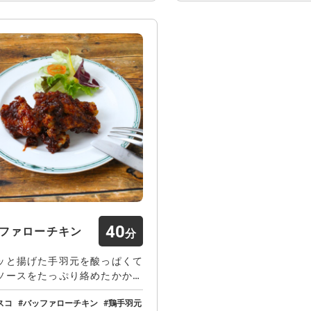
40
ファローチキン
ッと揚げた手羽元を酸っぱくて
ソースをたっぷり絡めたかかっ
メリカ発祥の…
スコ
バッファローチキン
鶏手羽元