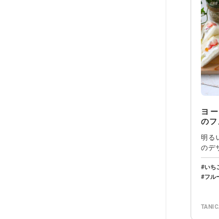
ヨ
のフ
明る
のデ
控え
いち
フル
TANI