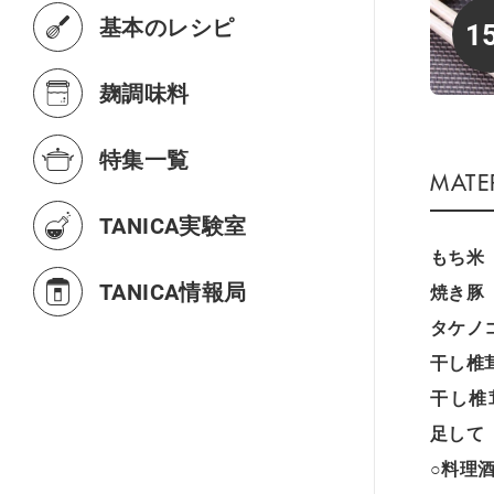
基本のレシピ
1
麹調味料
特集一覧
TANICA実験室
もち米
TANICA情報局
焼き豚
タケノ
干し椎
干し椎
足して
○料理