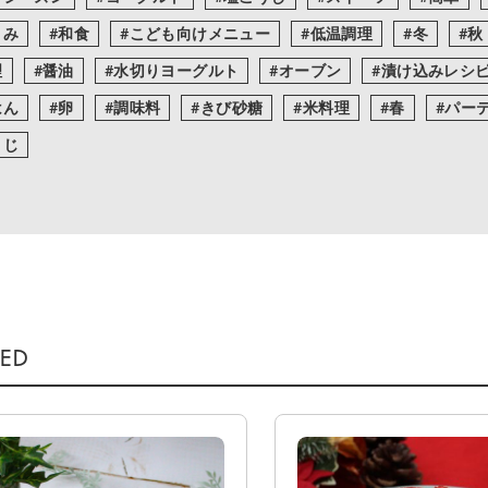
まみ
和食
こども向けメニュー
低温調理
冬
秋
理
醤油
水切りヨーグルト
オーブン
漬け込みレシ
はん
卵
調味料
きび砂糖
米料理
春
パー
うじ