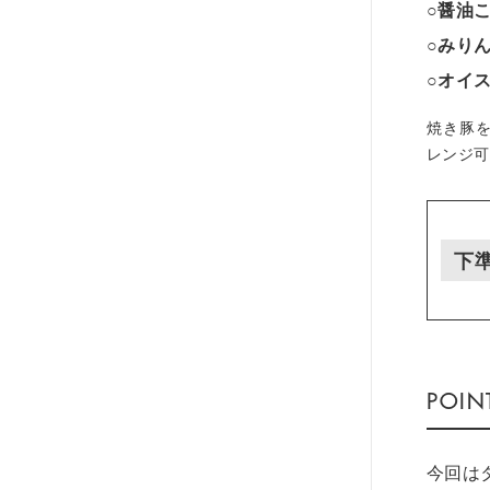
○醤油
○みり
○オイ
焼き豚
レンジ可
下
今回は