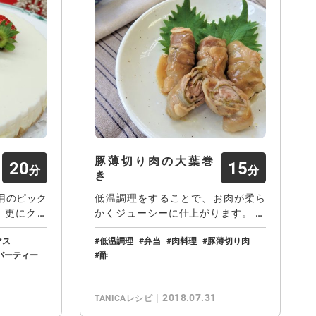
豚薄切り肉の大葉巻
20
15
き
用のピック
低温調理をすることで、お肉が柔ら
、更にクリ
かくジューシーに仕上がります。 甘
辛いタレと豚…
マス
低温調理
弁当
肉料理
豚薄切り肉
パーティー
酢
2018.07.31
TANICAレシピ