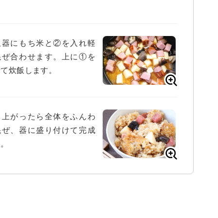
。
飯器にもち米と②を入れ軽
混ぜ合わせます。上に①を
せて炊飯します。
き上がったら全体をふんわ
混ぜ、器に盛り付けて完成
す。