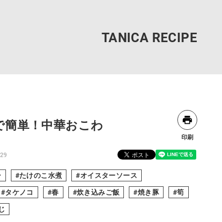
で簡単！中華おこわ
印刷
.29
ー
たけのこ水煮
オイスターソース
タケノコ
春
炊き込みご飯
焼き豚
筍
じ