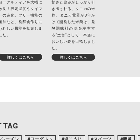
ヨーグルティアを大幅に
甘さと旨みがしっかり引
改良！設定温度やタイマ
き出される、タニカの米
ーの進化、ブザー機能の
麹。タニカ電器が3年か
追加など、発酵食作りに
けて開発した米麹は、発
うれしい機能を拡充しま
酵調味料の味を左右す
した。
る"土台"として、本当に
おいしい麹を目指しまし
た。
詳しくはこちら
詳しくはこちら
 TAG
ルシーズン
ヨーグルト
塩こうじ
スイーツ
簡単