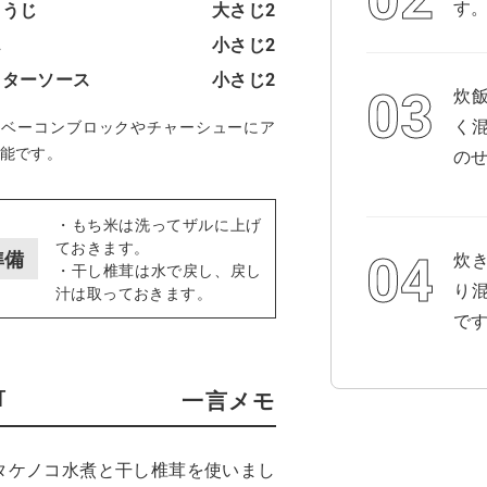
す
こうじ
大さじ2
ん
小さじ2
スターソース
小さじ2
炊
く
をベーコンブロックやチャーシューにア
能です。
の
・もち米は洗ってザルに上げ
ておきます。
準備
炊
・干し椎茸は水で戻し、戻し
り
汁は取っておきます。
で
一言メモ
タケノコ水煮と干し椎茸を使いまし