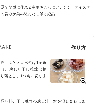
飯器で簡単に作れる中華おこわにアレンジ。オイスター
じの旨みが染み込んだご飯は絶品！
作り方
き豚、タケノコ水煮は1㎝角
切り、戻した干し椎茸は軸
切り落とし、1㎝角に切りま
。
の調味料、干し椎茸の戻し汁、水を混ぜ合わせま