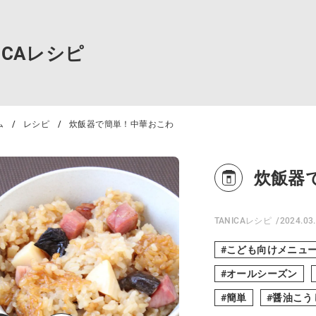
NICAレシピ
ム
レシピ
炊飯器で簡単！中華おこわ
炊飯器
TANICAレシピ
2024.03
こども向けメニュ
オールシーズン
簡単
醤油こう