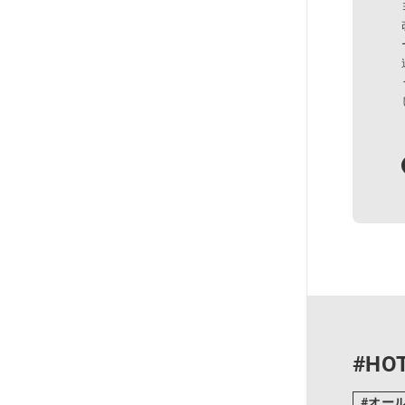
#HOT
オー