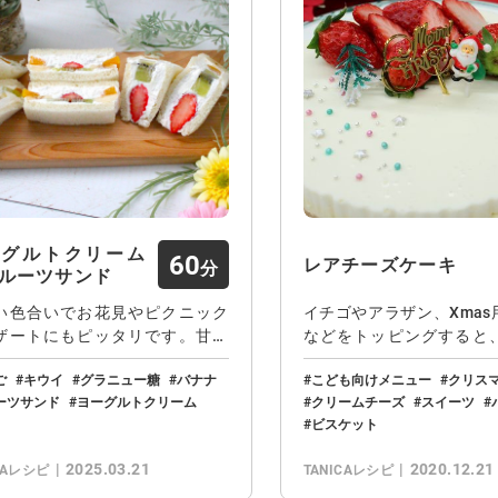
ーグルトクリーム
60
レアチーズケーキ
ルーツサンド
い色合いでお花見やピクニック
イチゴやアラザン、Xmas
ザートにもピッタリです。甘さ
などをトッピングすると
めのヨーグル…
スマスムード…
ご
キウイ
グラニュー糖
バナナ
こども向けメニュー
クリス
ーツサンド
ヨーグルトクリーム
クリームチーズ
スイーツ
ビスケット
2025.03.21
2020.12.21
CAレシピ
TANICAレシピ