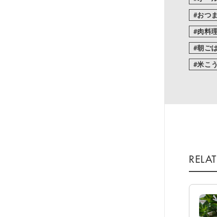
おつ
肉料
朝ご
米こ