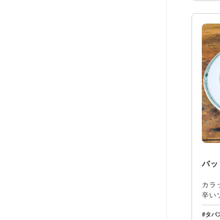
バッ
カラ
辛い
たア
タバ