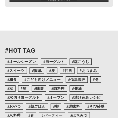
#HOT TAG
オールシーズン
ヨーグルト
塩こうじ
スイーツ
簡単
夏
甘酒
おつまみ
和食
こども向けメニュー
低温調理
冬
秋
酢
味噌
肉料理
醤油
水切りヨーグルト
オーブン
漬け込みレシピ
おやつ
朝ごはん
卵
調味料
きび砂糖
米料理
春
パーティー
はちみつ