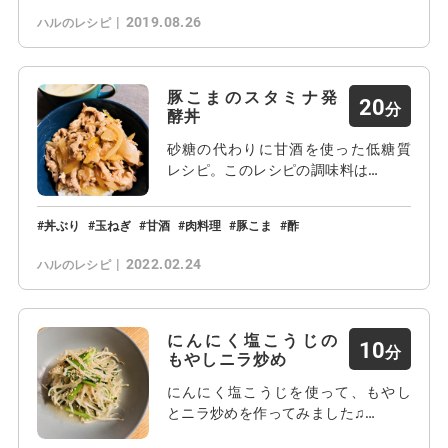
2019.08.26
ハルのレシピ
豚こまのスタミナ発
20
酵丼
砂糖の代わりに甘酒を使った低糖質
レシピ。このレシピの調味料は…
丼ぶり
玉ねぎ
甘酒
肉料理
豚こま
酢
2022.02.24
ハルのレシピ
にんにく塩こうじの
10
もやしニラ炒め
にんにく塩こうじを使って、もやし
とニラ炒めを作ってみました♫…