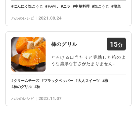
にんにく塩こうじ
もやし
ニラ
中華料理
塩こうじ
簡単
2021.08.24
ハルのレシピ
15
柿のグリル
とろける口当たりと完熟した柿のよ
うな濃厚な甘さがたまりません…
クリームチーズ
ブラックペッパー
大人スイーツ
柿
柿のグリル
秋
2023.11.07
ハルのレシピ