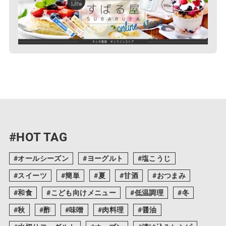
#HOT TAG
オールシーズン
ヨーグルト
塩こうじ
スイーツ
簡単
夏
甘酒
おつまみ
和食
こども向けメニュー
低温調理
冬
秋
酢
味噌
肉料理
醤油