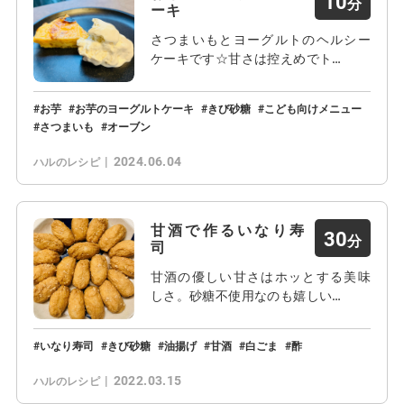
10
ーキ
さつまいもとヨーグルトのヘルシー
ケーキです☆甘さは控えめでト…
お芋
お芋のヨーグルトケーキ
きび砂糖
こども向けメニュー
さつまいも
オーブン
2024.06.04
ハルのレシピ
甘酒で作るいなり寿
30
司
甘酒の優しい甘さはホッとする美味
しさ。砂糖不使用なのも嬉しい…
いなり寿司
きび砂糖
油揚げ
甘酒
白ごま
酢
2022.03.15
ハルのレシピ