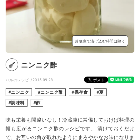
冷蔵庫で漬け込む時間は除く
ニンニク酢
ハルのレシピ
2015.09.28
ニンニク
ニンニク酢
保存食
夏
調味料
酢
味も栄養も間違いなし！冷蔵庫に常備しておけば料理の
幅も広がるニンニク酢のレシピです。 漬けておくだけ
で、お互いの角が取れたようにまろやかなお味になりま