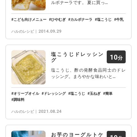
ルボナーラです。 夏に買っ…
こども向けメニュー
ひやむぎ
カルボナーラ
塩こうじ
牛乳
2014.09.29
ハルのレシピ
塩こうじドレッシン
10
グ
塩こうじ、酢の発酵食品同士のドレ
ッシング。まろやかな味わいと…
オリーブオイル
ドレッシング
塩こうじ
玉ねぎ
簡単
調味料
2021.08.24
ハルのレシピ
お芋のヨーグルトケ