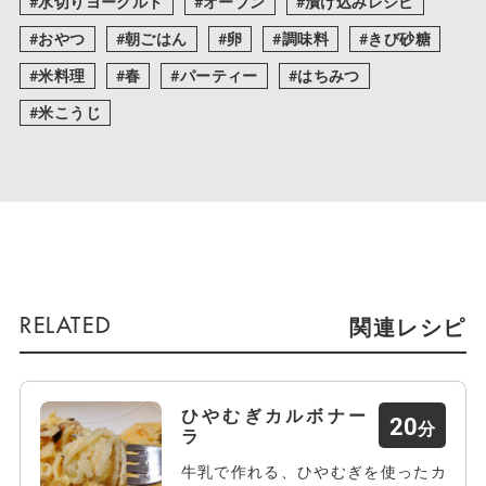
水切りヨーグルト
オーブン
漬け込みレシピ
おやつ
朝ごはん
卵
調味料
きび砂糖
米料理
春
パーティー
はちみつ
米こうじ
関連レシピ
ひやむぎカルボナー
20
ラ
牛乳で作れる、ひやむぎを使ったカ