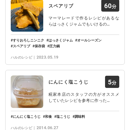
60
スペアリブ
マーマレードで作るレシピがあるな
らはっさくジャムでもいけるの…
すりおろしニンニク
はっさくジャム
オールシーズン
スペアリブ
保存袋
圧力鍋
2023.05.19
ハルのレシピ
5
にんにく塩こうじ
糀家本店のスタッフの方がオススメ
していたレシピを参考に作った…
にんにく塩こうじ
和食
塩こうじ
調味料
2014.06.27
ハルのレシピ