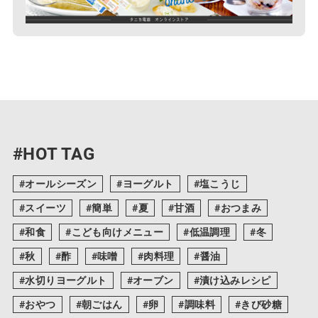
#HOT TAG
オールシーズン
ヨーグルト
塩こうじ
スイーツ
簡単
夏
甘酒
おつまみ
和食
こども向けメニュー
低温調理
冬
秋
酢
味噌
肉料理
醤油
水切りヨーグルト
オーブン
漬け込みレシピ
おやつ
朝ごはん
卵
調味料
きび砂糖