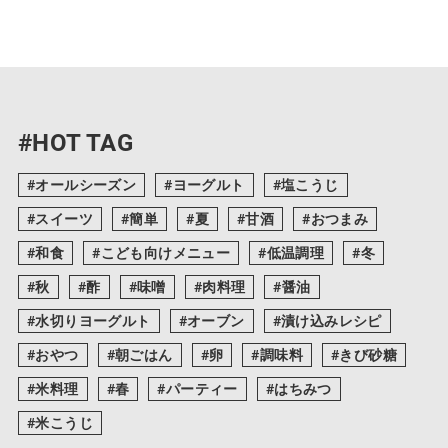
#HOT TAG
オールシーズン
ヨーグルト
塩こうじ
スイーツ
簡単
夏
甘酒
おつまみ
和食
こども向けメニュー
低温調理
冬
秋
酢
味噌
肉料理
醤油
水切りヨーグルト
オーブン
漬け込みレシピ
おやつ
朝ごはん
卵
調味料
きび砂糖
米料理
春
パーティー
はちみつ
米こうじ