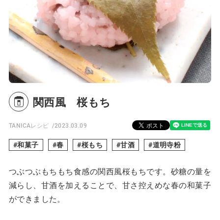
関西風 桜もち
TANICAレシピ
2023.03.09
和菓子
春
桜もち
甘酒
道明寺粉
つぶつぶもちもち食感の関西風桜もちです。砂糖の量を
減らし、甘酒を加えることで、甘さ控えめな春の和菓子
ができました。