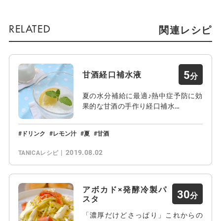
関連レシピ
5
甘酒経口補水液
夏の水分補給に最適♪熱中症予防に効
果的な甘酒の手作り経口補水…
ドリンク
レモン汁
夏
甘酒
2019.08.02
TANICAレシピ
アボカド×発酵冷製パ
30
スタ
「濃厚だけどさっぱり」これからの