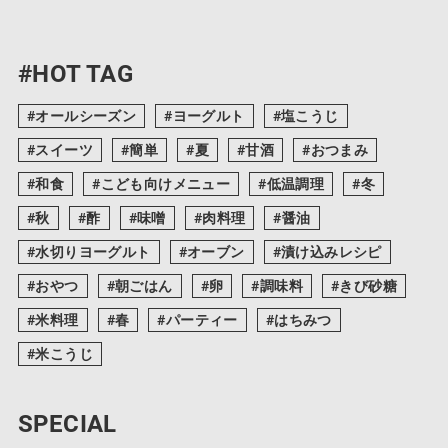
#HOT TAG
オールシーズン
ヨーグルト
塩こうじ
スイーツ
簡単
夏
甘酒
おつまみ
和食
こども向けメニュー
低温調理
冬
秋
酢
味噌
肉料理
醤油
水切りヨーグルト
オーブン
漬け込みレシピ
おやつ
朝ごはん
卵
調味料
きび砂糖
米料理
春
パーティー
はちみつ
米こうじ
SPECIAL