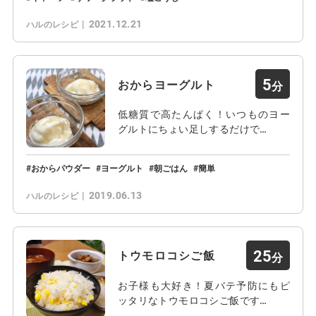
2021.12.21
ハルのレシピ
5
おからヨーグルト
低糖質で高たんぱく！いつものヨー
グルトにちょい足しするだけで…
おからパウダー
ヨーグルト
朝ごはん
簡単
2019.06.13
ハルのレシピ
25
トウモロコシご飯
お子様も大好き！夏バテ予防にもピ
ッタリなトウモロコシご飯です…