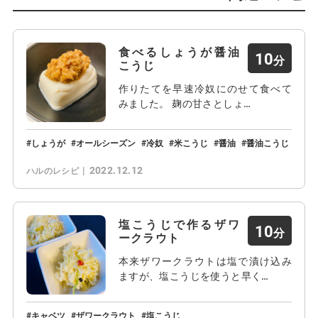
食べるしょうが醤油
10
こうじ
作りたてを早速冷奴にのせて食べて
みました。 麹の甘さとしょ…
しょうが
オールシーズン
冷奴
米こうじ
醤油
醤油こうじ
2022.12.12
ハルのレシピ
塩こうじで作るザワ
10
ークラウト
本来ザワークラウトは塩で漬け込み
ますが、塩こうじを使うと早く…
キャベツ
ザワークラウト
塩こうじ