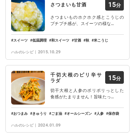
15
さつまいも甘酒
さつまいものホクホク感とこうじの
プチプチ感が、スイーツの様な…
スイーツ
低温調理
和スイーツ
甘酒
秋
米こうじ
2015.10.29
ハルのレシピ
千切大根のピリ辛サ
15
ラダ
切干大根と人参のポリポリっとした
食感がたまりません！旨味たっ…
おつまみ
きゅうり
ごま油
オールシーズン
人参
保存袋
2024.01.09
ハルのレシピ