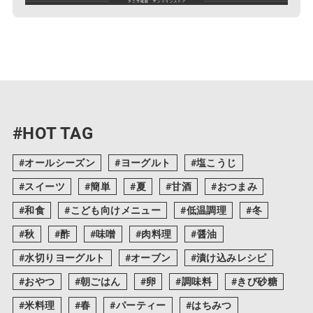
#HOT TAG
オールシーズン
ヨーグルト
塩こうじ
スイーツ
簡単
夏
甘酒
おつまみ
和食
こども向けメニュー
低温調理
冬
秋
酢
味噌
肉料理
醤油
水切りヨーグルト
オーブン
漬け込みレシピ
おやつ
朝ごはん
卵
調味料
きび砂糖
米料理
春
パーティー
はちみつ