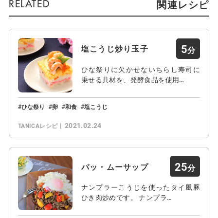
関連レシピ
5
塩こうじ炒り玉子
ひな祭りに欠かせないちらし寿司に
乗せる具材を、発酵食品を使用…
ひな祭り
卵
和食
塩こうじ
2021.02.24
TANICAレシピ
25
パッ・ムーサップ
ナンプラーこうじを使ったタイ風豚
ひき肉炒めです。 ナンプラ…