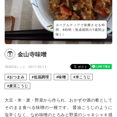
ヨーグルティアで発酵させる時
間、6時間（熟成期間の1週間は
除く）
金山寺味噌
TANICAレシピ
2017.06.13
おつまみ
低温調理
味噌
米こうじ
麦豆こうじ
大豆・米・麦・野菜から作られ、おかずや酒の肴として
そのまま食べる味噌の一種です。 醤油こうじのように
塩辛くなく、なめ味噌のとろみと野菜のシャキシャキ感