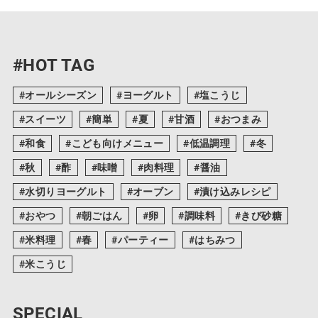
#HOT TAG
オールシーズン
ヨーグルト
塩こうじ
スイーツ
簡単
夏
甘酒
おつまみ
和食
こども向けメニュー
低温調理
冬
秋
酢
味噌
肉料理
醤油
水切りヨーグルト
オーブン
漬け込みレシピ
おやつ
朝ごはん
卵
調味料
きび砂糖
米料理
春
パーティー
はちみつ
米こうじ
SPECIAL