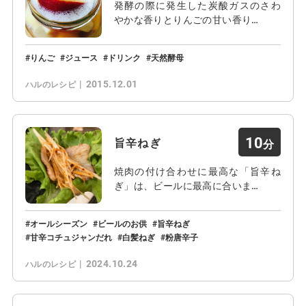
発酵の際に発生した炭酸ガスのさわ
やかな香りとりんごの甘い香り…
りんご
ジュース
ドリンク
天然酵母
2015.12.01
ハルのレシピ
10
旨辛ねぎ
焼肉の付け合わせに最高な「旨辛ね
ぎ」は、ビールに最高に合いま…
オールシーズン
ビールのお供
旨辛ねぎ
甘辛コチュジャンだれ
白髪ねぎ
粉唐辛子
2024.10.24
ハルのレシピ