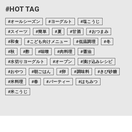
#HOT TAG
オールシーズン
ヨーグルト
塩こうじ
スイーツ
簡単
夏
甘酒
おつまみ
和食
こども向けメニュー
低温調理
冬
秋
酢
味噌
肉料理
醤油
水切りヨーグルト
オーブン
漬け込みレシピ
おやつ
朝ごはん
卵
調味料
きび砂糖
米料理
春
パーティー
はちみつ
米こうじ