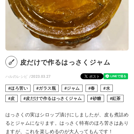
皮だけで作るはっさくジャム
ハルのレシピ
2023.03.27
ほろ苦い
ガラス瓶
ジャム
春
水
皮
皮だけで作るはっさくジャム
砂糖
紅茶
はっさくの実はシロップ漬けにしましたが、皮も煮詰め
るとジャムになります。はっさく特有のほろ苦さはあり
ますが、これを楽しめるのが大人ってもんです！