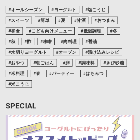
オールシーズン
ヨーグルト
塩こうじ
スイーツ
簡単
夏
甘酒
おつまみ
和食
こども向けメニュー
低温調理
冬
秋
酢
味噌
肉料理
醤油
水切りヨーグルト
オーブン
漬け込みレシピ
おやつ
朝ごはん
卵
調味料
きび砂糖
米料理
春
パーティー
はちみつ
米こうじ
SPECIAL