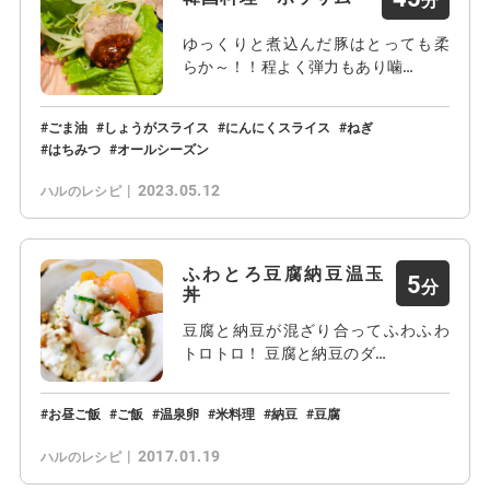
ゆっくりと煮込んだ豚はとっても柔
らか～！！程よく弾力もあり噛…
ごま油
しょうがスライス
にんにくスライス
ねぎ
はちみつ
オールシーズン
2023.05.12
ハルのレシピ
ふわとろ豆腐納豆温玉
5
丼
豆腐と納豆が混ざり合ってふわふわ
トロトロ！ 豆腐と納豆のダ…
お昼ご飯
ご飯
温泉卵
米料理
納豆
豆腐
2017.01.19
ハルのレシピ