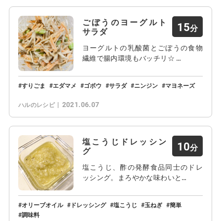
ごぼうのヨーグルト
15
サラダ
ヨーグルトの乳酸菌とごぼうの食物
繊維で腸内環境もバッチリ☆ …
すりごま
エダマメ
ゴボウ
サラダ
ニンジン
マヨネーズ
2021.06.07
ハルのレシピ
塩こうじドレッシン
10
グ
塩こうじ、酢の発酵食品同士のドレ
ッシング。まろやかな味わいと…
オリーブオイル
ドレッシング
塩こうじ
玉ねぎ
簡単
調味料