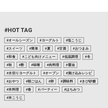
#HOT TAG
オールシーズン
ヨーグルト
塩こうじ
スイーツ
簡単
夏
甘酒
おつまみ
和食
こども向けメニュー
低温調理
冬
秋
酢
味噌
肉料理
醤油
水切りヨーグルト
オーブン
漬け込みレシピ
おやつ
朝ごはん
卵
調味料
きび砂糖
米料理
春
パーティー
はちみつ
米こうじ