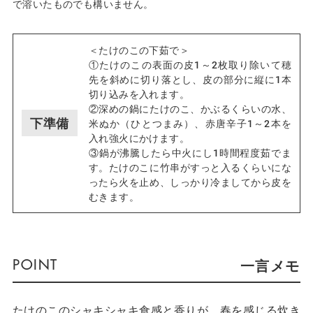
で溶いたものでも構いません。
＜たけのこの下茹で＞
①たけのこの表面の皮1～2枚取り除いて穂
先を斜めに切り落とし、皮の部分に縦に1本
切り込みを入れます。
②深めの鍋にたけのこ、かぶるくらいの水、
下準備
米ぬか（ひとつまみ）、赤唐辛子1～2本を
入れ強火にかけます。
③鍋が沸騰したら中火にし1時間程度茹でま
す。たけのこに竹串がすっと入るくらいにな
ったら火を止め、しっかり冷ましてから皮を
むきます。
一言メモ
たけのこのシャキシャキ食感と香りが、春を感じる炊き