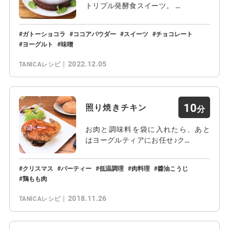
トリプル発酵食スイーツ。 …
ガトーショコラ
ココアパウダー
スイーツ
チョコレート
ヨーグルト
味噌
2022.12.05
TANICAレシピ
10
照り焼きチキン
お肉と調味料を袋に入れたら、あと
はヨーグルティアにお任せ♪ク…
クリスマス
パーティー
低温調理
肉料理
醬油こうじ
鶏もも肉
2018.11.26
TANICAレシピ