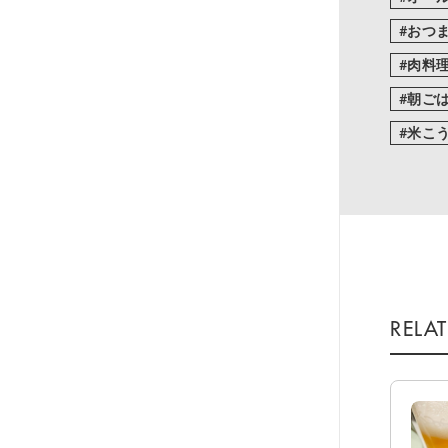
おつ
肉料
朝ご
米こ