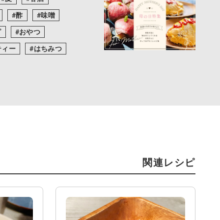
酢
味噌
ピ
おやつ
ティー
はちみつ
関連レシピ