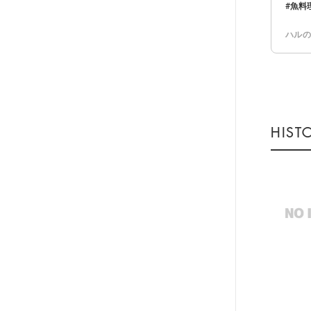
魚料
ハル