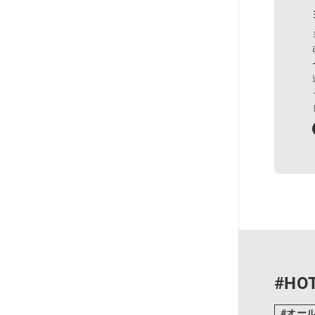
#HOT
オー