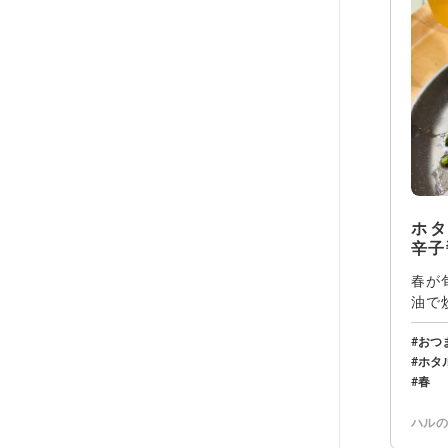
ホ
辛子
春が
油で
付け
おつ
ホタ
春
ハル