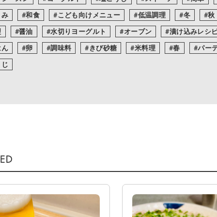
まみ
和食
こども向けメニュー
低温調理
冬
秋
理
醤油
水切りヨーグルト
オーブン
漬け込みレシ
はん
卵
調味料
きび砂糖
米料理
春
パー
うじ