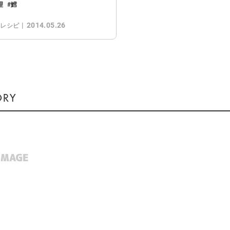
理
鱈
2014.05.26
のレシピ