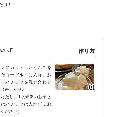
だけ！！
作り方
口大にカットしたりんごを
ったヨーグルトに入れ、お
みでハチミツを混ぜ合わせ
出来上がり♪
※ただし、1歳未満のお子さ
にはハチミツは入れずにお
しください）