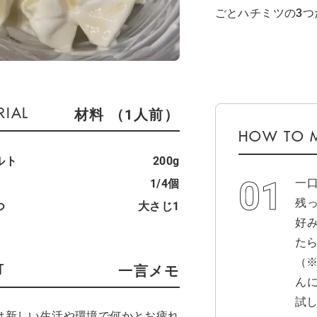
ごとハチミツの3つ
材料 （1人前）
ルト
200g
一
1/4個
残
つ
大さじ1
好
たら
（
一言メモ
ん
試
は新しい生活や環境で何かとお疲れ