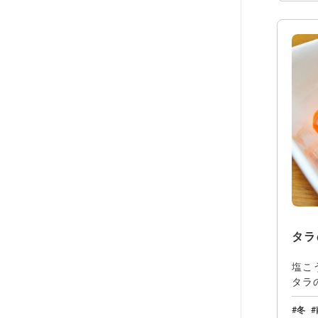
タラ
塩こ
タラ
んの
冬