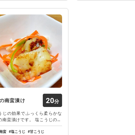
20
の南蛮漬け
うじの効果でふっくら柔らかな
の南蛮漬けです。 塩こうじのほ
りとした…
南蛮
塩こうじ
甘こうじ