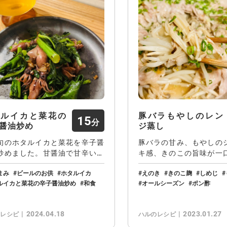
タルイカと菜花の
豚バラもやしのレン
15
醤油炒め
ジ蒸し
旬のホタルイカと菜花を辛子醤
豚バラの甘み、もやしの
炒めました。甘醤油で甘辛い味
キ感、きのこの旨味が一
にしましたが…
る大満足の一品☆…
まみ
ビールのお供
ホタルイカ
えのき
きのこ麹
しめじ
ルイカと菜花の辛子醤油炒め
和食
オールシーズン
ポン酢
2024.04.18
2023.01.27
のレシピ
ハルのレシピ