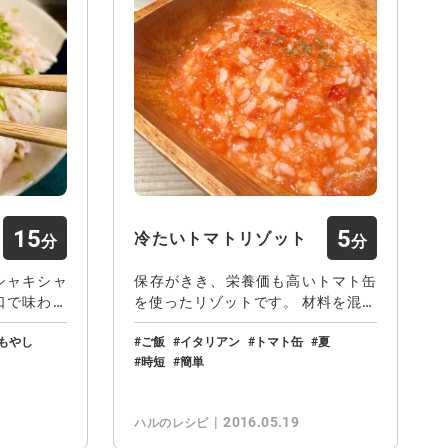
15
5
冷たいトマトリゾット
シャキシャ
保存がきき、栄養価も高いトマト缶
口で味わえ
を使ったリゾットです。 材料を混ぜ
合わせるだけ…
もやし
ご飯
イタリアン
トマト缶
夏
時短
簡単
2016.05.19
ハルのレシピ