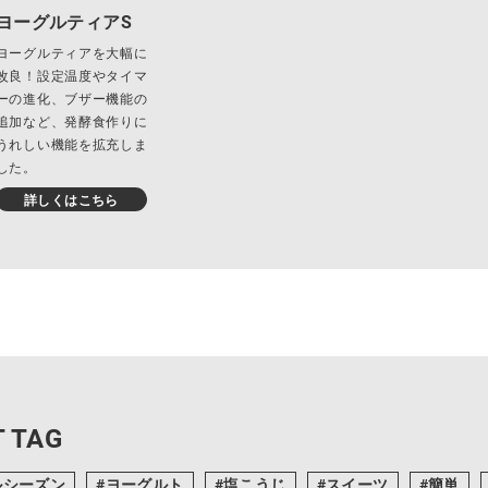
ヨーグルティアS
ヨーグルティアを大幅に
改良！設定温度やタイマ
ーの進化、ブザー機能の
追加など、発酵食作りに
うれしい機能を拡充しま
した。
詳しくはこちら
 TAG
ルシーズン
ヨーグルト
塩こうじ
スイーツ
簡単