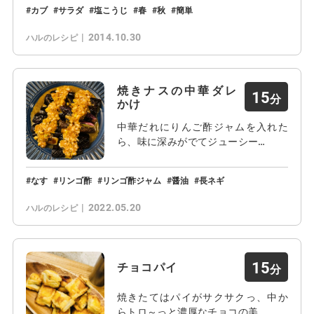
カブ
サラダ
塩こうじ
春
秋
簡単
2014.10.30
ハルのレシピ
焼きナスの中華ダレ
15
かけ
中華だれにりんご酢ジャムを入れた
ら、味に深みがでてジューシー…
なす
リンゴ酢
リンゴ酢ジャム
醤油
長ネギ
2022.05.20
ハルのレシピ
15
チョコパイ
焼きたてはパイがサクサクっ、中か
らトロ～っと濃厚なチョコの美…