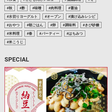
秋
酢
味噌
肉料理
醤油
水切りヨーグルト
オーブン
漬け込みレシピ
おやつ
朝ごはん
卵
調味料
きび砂糖
米料理
春
パーティー
はちみつ
米こうじ
SPECIAL