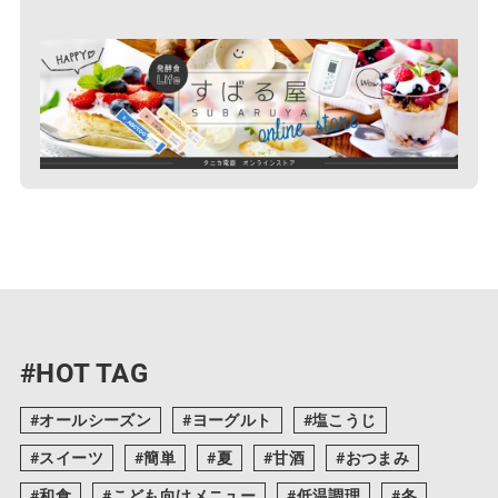
#HOT TAG
オールシーズン
ヨーグルト
塩こうじ
スイーツ
簡単
夏
甘酒
おつまみ
和食
こども向けメニュー
低温調理
冬