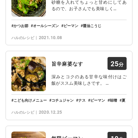
砂糖を入れてちょっと甘めにしてあ
るので、お子さんでも美味しく…
かつお節
オールシーズン
ピーマン
醤油こうじ
2021.10.08
ハルのレシピ
25
旨辛麻婆なす
深みとコクのある甘辛な味付けはご
飯がススム美味しさです。 …
こども向けメニュー
コチュジャン
ナス
ピーマン
味噌
夏
2020.12.25
ハルのレシピ