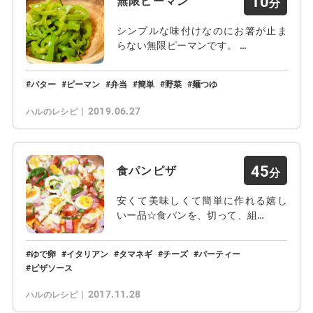
10
無限ピーマン
シンプルな味付けなのにお箸が止ま
らない無限ピーマンです。 …
バター
ピーマン
弁当
簡単
野菜
麺つゆ
2019.06.27
ハルのレシピ
45
食パンピザ
安くて美味しくて簡単に作れる嬉し
いー品☆食パンを、切って、組…
ゆで卵
イタリアン
タマネギ
チーズ
パーティー
ピザソース
2017.11.28
ハルのレシピ