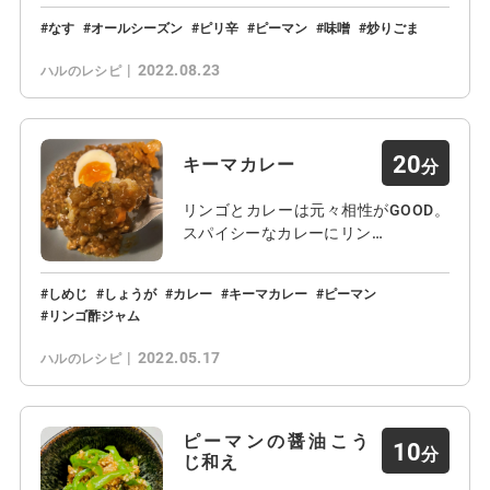
なす
オールシーズン
ピリ辛
ピーマン
味噌
炒りごま
2022.08.23
ハルのレシピ
20
キーマカレー
リンゴとカレーは元々相性がGOOD。
スパイシーなカレーにリン…
しめじ
しょうが
カレー
キーマカレー
ピーマン
リンゴ酢ジャム
2022.05.17
ハルのレシピ
ピーマンの醤油こう
10
じ和え