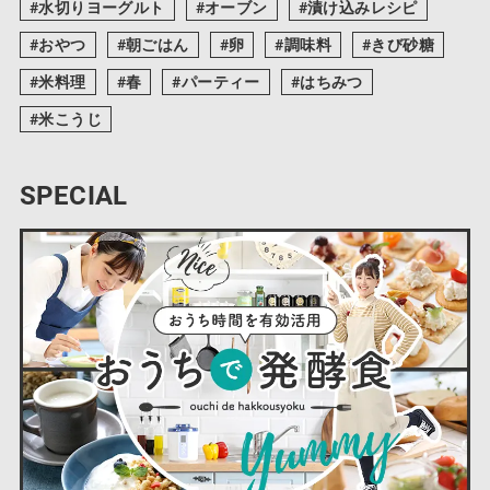
水切りヨーグルト
オーブン
漬け込みレシピ
おやつ
朝ごはん
卵
調味料
きび砂糖
米料理
春
パーティー
はちみつ
米こうじ
SPECIAL