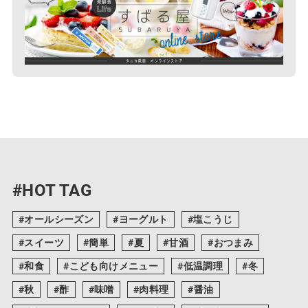
#HOT TAG
オールシーズン
ヨーグルト
塩こうじ
スイーツ
簡単
夏
甘酒
おつまみ
和食
こども向けメニュー
低温調理
冬
秋
酢
味噌
肉料理
醤油