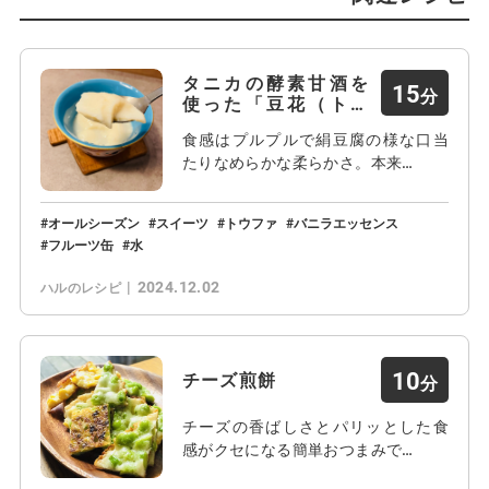
タニカの酵素甘酒を
15
使った「豆花（トウ
ファ…
食感はプルプルで絹豆腐の様な口当
たりなめらかな柔らかさ。本来…
オールシーズン
スイーツ
トウファ
バニラエッセンス
フルーツ缶
水
2024.12.02
ハルのレシピ
10
チーズ煎餅
チーズの香ばしさとパリッとした食
感がクセになる簡単おつまみで…