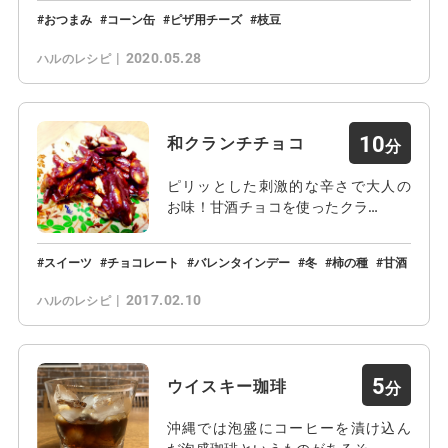
おつまみ
コーン缶
ピザ用チーズ
枝豆
2020.05.28
ハルのレシピ
10
和クランチチョコ
ピリッとした刺激的な辛さで大人の
お味！甘酒チョコを使ったクラ…
スイーツ
チョコレート
バレンタインデー
冬
柿の種
甘酒
2017.02.10
ハルのレシピ
5
ウイスキー珈琲
沖縄では泡盛にコーヒーを漬け込ん