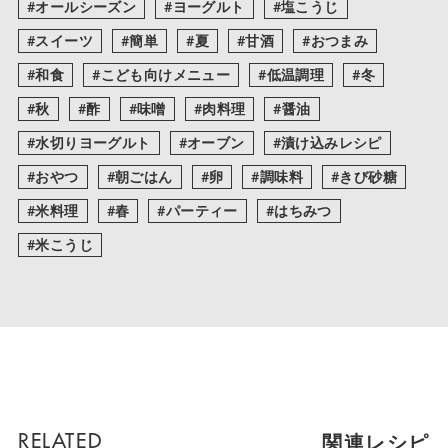
オールシーズン
ヨーグルト
塩こうじ
スイーツ
簡単
夏
甘酒
おつまみ
和食
こども向けメニュー
低温調理
冬
秋
酢
味噌
肉料理
醤油
水切りヨーグルト
オーブン
漬け込みレシピ
おやつ
朝ごはん
卵
調味料
きび砂糖
米料理
春
パーティー
はちみつ
米こうじ
関連レシピ