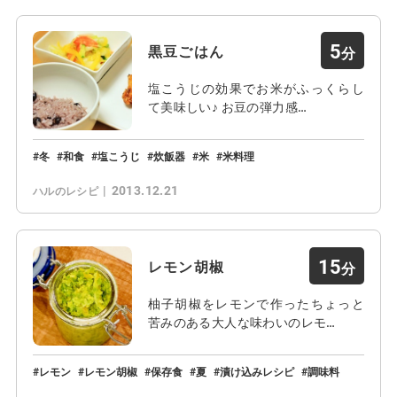
5
黒豆ごはん
塩こうじの効果でお米がふっくらし
て美味しい♪ お豆の弾力感…
冬
和食
塩こうじ
炊飯器
米
米料理
2013.12.21
ハルのレシピ
15
レモン胡椒
柚子胡椒をレモンで作ったちょっと
苦みのある大人な味わいのレモ…
レモン
レモン胡椒
保存食
夏
漬け込みレシピ
調味料