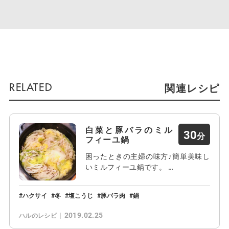
関連レシピ
白菜と豚バラのミル
30
フィーユ鍋
困ったときの主婦の味方♪簡単美味し
いミルフィーユ鍋です。 …
ハクサイ
冬
塩こうじ
豚バラ肉
鍋
2019.02.25
ハルのレシピ