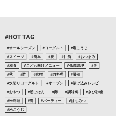
#HOT TAG
オールシーズン
ヨーグルト
塩こうじ
スイーツ
簡単
夏
甘酒
おつまみ
和食
こども向けメニュー
低温調理
冬
秋
酢
味噌
肉料理
醤油
水切りヨーグルト
オーブン
漬け込みレシピ
おやつ
朝ごはん
卵
調味料
きび砂糖
米料理
春
パーティー
はちみつ
米こうじ