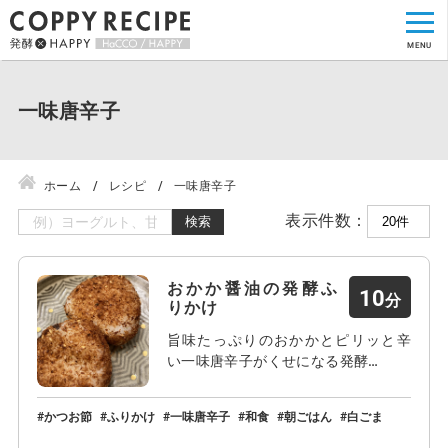
一味唐辛子
ホーム
レシピ
一味唐辛子
表示件数：
検索
おかか醤油の発酵ふ
10
りかけ
旨味たっぷりのおかかとピリッと辛
い一味唐辛子がくせになる発酵…
かつお節
ふりかけ
一味唐辛子
和食
朝ごはん
白ごま