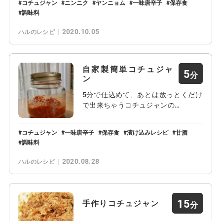
コチュジャン
ニンニク
ヤンニョム
一味唐辛子
保存食
調味料
2020.10.05
ハルのレシピ
自家製簡単コチュジャ
5
ン
5分で仕込めて、あとは放っとくだけ
で出来ちゃうコチュジャンの…
コチュジャン
一味唐辛子
保存食
漬け込みレシピ
甘酒
調味料
2020.08.28
ハルのレシピ
15
手作りコチュジャン