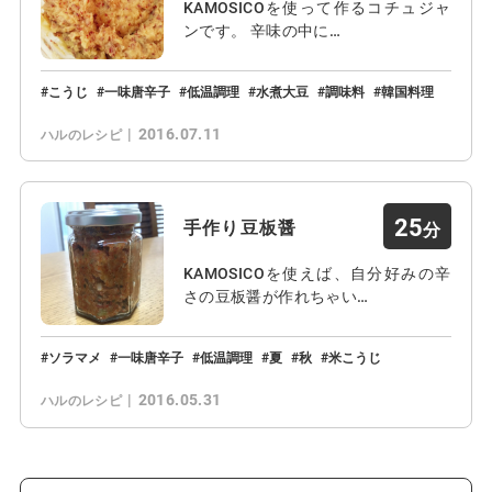
KAMOSICOを使って作るコチュジャ
ンです。 辛味の中に…
こうじ
一味唐辛子
低温調理
水煮大豆
調味料
韓国料理
2016.07.11
ハルのレシピ
25
手作り豆板醤
KAMOSICOを使えば、自分好みの辛
さの豆板醤が作れちゃい…
ソラマメ
一味唐辛子
低温調理
夏
秋
米こうじ
2016.05.31
ハルのレシピ