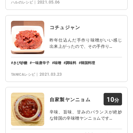
2021.05.06
ハルのレシピ
コチュジャン
昨年仕込んだ手作り味噌がいい感じ
出来上がったので、その手作り…
きび砂糖
一味唐辛子
味噌
調味料
韓国料理
2021.03.23
TANICAレシピ
10
自家製ヤンニョム
辛味、旨味、甘みのバランスが絶妙
な韓国の辛味噌ヤンニョムです…