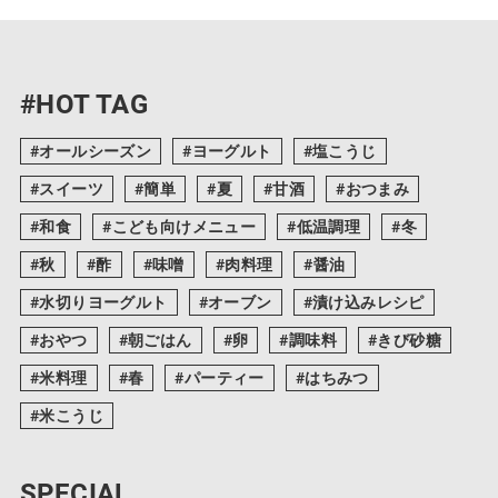
#HOT TAG
オールシーズン
ヨーグルト
塩こうじ
スイーツ
簡単
夏
甘酒
おつまみ
和食
こども向けメニュー
低温調理
冬
秋
酢
味噌
肉料理
醤油
水切りヨーグルト
オーブン
漬け込みレシピ
おやつ
朝ごはん
卵
調味料
きび砂糖
米料理
春
パーティー
はちみつ
米こうじ
SPECIAL