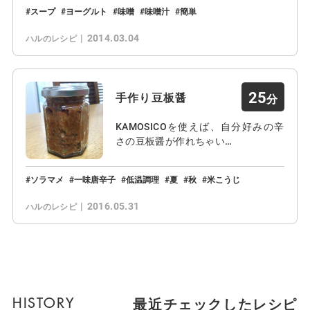
スープ
ヨーグルト
味噌
味噌汁
簡単
2014.03.04
ハルのレシピ
25
手作り豆板醤
KAMOSICOを使えば、自分好みの辛
さの豆板醤が作れちゃい…
ソラマメ
一味唐辛子
低温調理
夏
秋
米こうじ
2016.05.31
ハルのレシピ
最近チェックしたレシピ