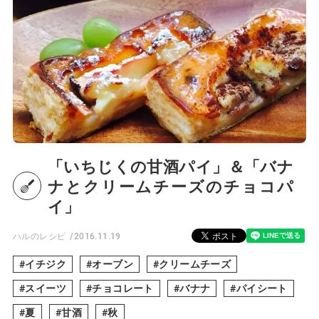
「いちじくの甘酒パイ」＆「バナ
ナとクリームチーズのチョコパ
イ」
ハルのレシピ
2016.11.19
イチジク
オーブン
クリームチーズ
スイーツ
チョコレート
バナナ
パイシート
夏
甘酒
秋