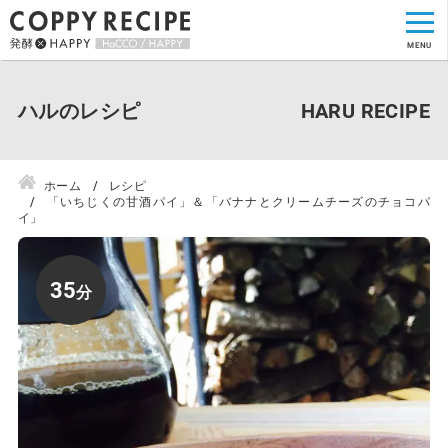
ハルのレシピ
ホーム
レシピ
「いちじくの甘酒パイ」＆「バナナとクリームチーズのチョコパ
イ」
35