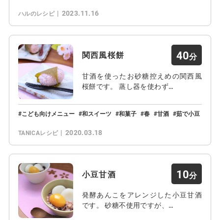
2023.11.16
ハルのレシピ
40
関西風桜餅
甘酒を使ったお砂糖控えめの関西風
桜餅です。 蒸し器を使わず…
こども向けメニュー
和スイーツ
和菓子
春
甘酒
茹で小豆
2020.03.18
TANICAレシピ
10
小豆甘酒
発酵あんこをアレンジした小豆甘酒
です。 砂糖不使用ですが、…