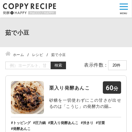
茹で小豆
ホーム
レシピ
茹で小豆
表示件数：
検索
60
栗入り発酵あんこ
砂糖を一切使わずにこの甘さが出せ
るのは「こうじ」の発酵力の賜…
トッピング
圧力鍋
栗入り発酵あんこ
渋きり
甘栗
発酵あんこ