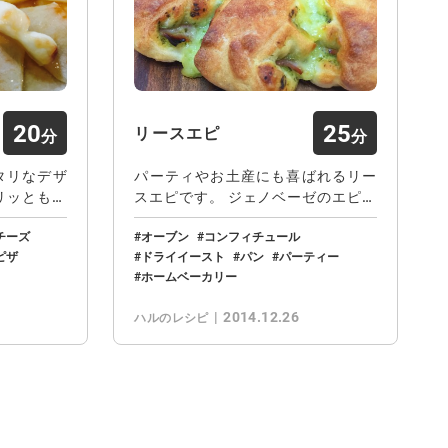
20
25
リースエピ
タリなデザ
パーティやお土産にも喜ばれるリー
リッともっ
スエピです。 ジェノベーゼのエピは
お食事に、ベ…
チーズ
オーブン
コンフィチュール
ピザ
ドライイースト
パン
パーティー
ホームベーカリー
2014.12.26
ハルのレシピ