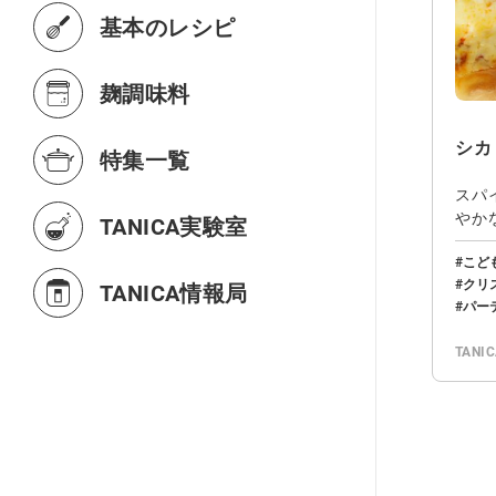
基本のレシピ
麹調味料
シカ
特集一覧
スパ
やか
TANICA実験室
ない
こど
クリ
TANICA情報局
パー
TANI