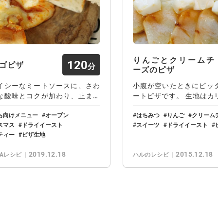
りんごとクリームチ
120
ゴピザ
ーズのピザ
イシーなミートソースに、さわ
小腹が空いたときにピッ
な酸味とコクが加わり、止まら
ートピザです。 生地はカ
美味しさです…
ちり、りんご…
も向けメニュー
オーブン
はちみつ
りんご
クリーム
スマス
ドライイースト
スイーツ
ドライイースト
ティー
ピザ生地
2019.12.18
2015.12.18
CAレシピ
ハルのレシピ