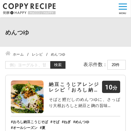
めんつゆ
ホーム
レシピ
めんつゆ
表示件数：
検索
納豆こうじアレンジ
10
レシピ「おろし納豆
こう…
そばと鰹だしのめんつゆに、さっぱ
り大根おろしと納豆と麹の旨味…
おろし納豆こうじそば
そば
ねぎ
めんつゆ
オールシーズン
夏