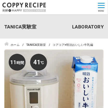
TANICA実験室
ホーム
TANICA実験室
コアコア×明治おいしい牛乳編
41
11