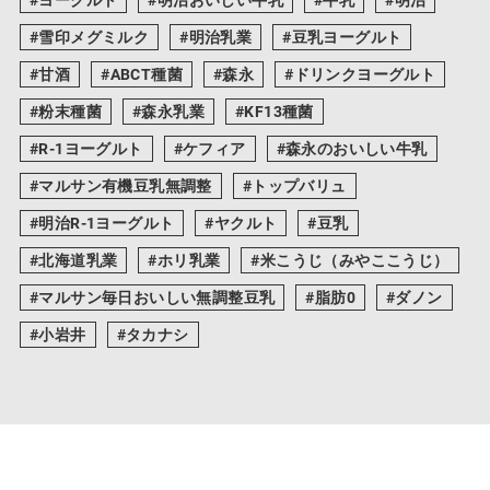
雪印メグミルク
明治乳業
豆乳ヨーグルト
甘酒
ABCT種菌
森永
ドリンクヨーグルト
粉末種菌
森永乳業
KF13種菌
R-1ヨーグルト
ケフィア
森永のおいしい牛乳
マルサン有機豆乳無調整
トップバリュ
明治R-1ヨーグルト
ヤクルト
豆乳
北海道乳業
ホリ乳業
米こうじ（みやここうじ）
マルサン毎日おいしい無調整豆乳
脂肪0
ダノン
小岩井
タカナシ