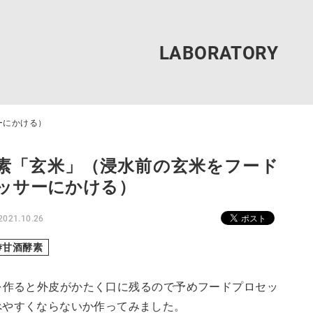
ーにかける）
素「玄米」（浸水前の玄米をフード
ッサーにかける）
2021.10.26
甘酒酵素
を作ると外皮がかたく口に残るので予めフードプロセッ
べやすくならないか作ってみました。