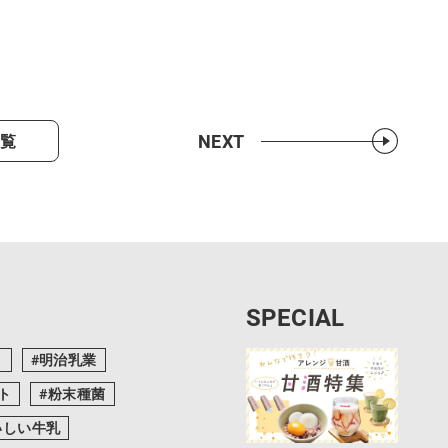
NEXT
一覧
SPECIAL
ク
明治乳業
ト
粉末種菌
いしい牛乳