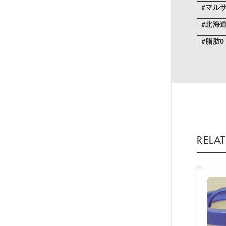
マル
北海
脂肪0