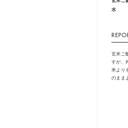
玄米ご
水
玄米ご
すが、
米より
のまま