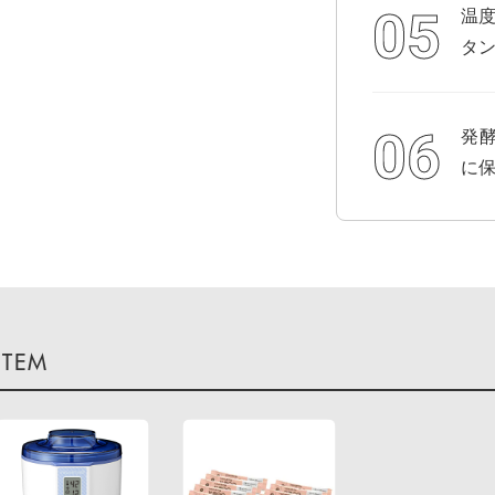
温
タ
発
に