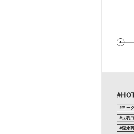
#HOT
ヨー
豆乳
森永