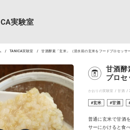
NICA実験室
ム
TANICA実験室
甘酒酵素「玄米」（浸水前の玄米をフードプロセッサ
甘酒酵
プロセ
かおりの実験室
甘酒
玄米
甘酒
普通に玄米で甘酒
サーにかけると食