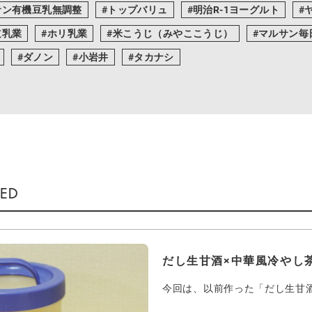
サン有機豆乳無調整
トップバリュ
明治R-1ヨーグルト
道乳業
ホリ乳業
米こうじ（みやここうじ）
マルサン毎
ダノン
小岩井
タカナシ
だし生甘酒×中華風冷やし
今回は、以前作った「だし生甘