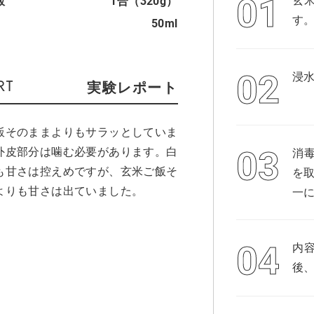
飯
1合（320g）
す
50ml
浸
実験レポート
飯そのままよりもサラッとしていま
外皮部分は噛む必要があります。白
消
も甘さは控えめですが、玄米ご飯そ
を
よりも甘さは出ていました。
一
内
後