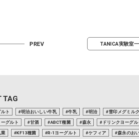
PREV
TANICA実験室
 TAG
グルト
明治おいしい牛乳
牛乳
明治
雪印メグミル
ヨーグルト
甘酒
ABCT種菌
森永
ドリンクヨーグル
乳業
KF13種菌
R-1ヨーグルト
ケフィア
森永のお