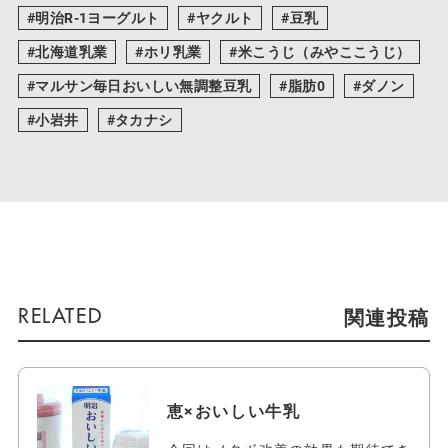
明治R-1ヨーグルト
ヤクルト
豆乳
北海道乳業
ホリ乳業
米こうじ（みやここうじ）
マルサン毎日おいしい無調整豆乳
脂肪0
ダノン
小岩井
タカナシ
関連投稿
恵×おいしい牛乳