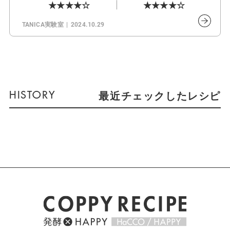
★★★★☆
★★★★☆
TANICA実験室
2024.10.29
最近チェックしたレシピ