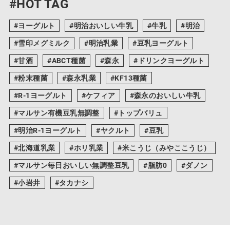
#HOT TAG
ヨーグルト
明治おいしい牛乳
牛乳
明治
雪印メグミルク
明治乳業
豆乳ヨーグルト
甘酒
ABCT種菌
森永
ドリンクヨーグルト
粉末種菌
森永乳業
KF13種菌
R-1ヨーグルト
ケフィア
森永のおいしい牛乳
マルサン有機豆乳無調整
トップバリュ
明治R-1ヨーグルト
ヤクルト
豆乳
北海道乳業
ホリ乳業
米こうじ（みやここうじ）
マルサン毎日おいしい無調整豆乳
脂肪0
ダノン
小岩井
タカナシ