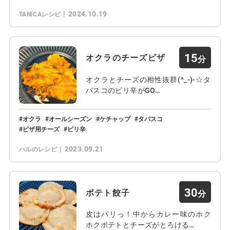
2024.10.19
TANICAレシピ
15
オクラのチーズピザ
オクラとチーズの相性抜群(^_-)-☆タ
バスコのピリ辛がGO…
オクラ
オールシーズン
ケチャップ
タバスコ
ピザ用チーズ
ピリ辛
2023.09.21
ハルのレシピ
30
ポテト餃子
皮はパリっ！中からカレー味のホク
ホクポテトとチーズがとろける…