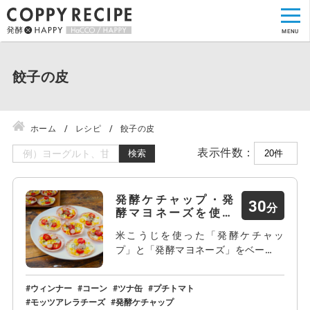
餃子の皮
ホーム
レシピ
餃子の皮
表示件数：
検索
発酵ケチャップ・発
30
酵マヨネーズを使っ
た餃…
米こうじを使った「発酵ケチャッ
プ」と「発酵マヨネーズ」をベー…
ウィンナー
コーン
ツナ缶
プチトマト
モッツアレラチーズ
発酵ケチャップ