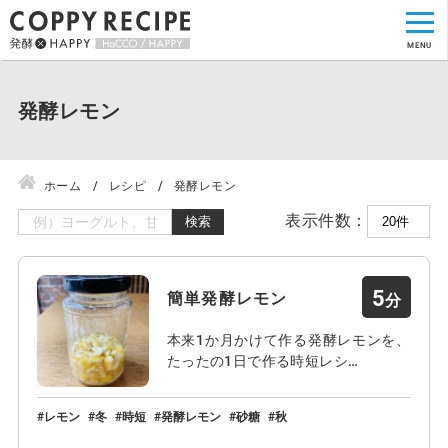
発酵レモン
ホーム
レシピ
発酵レモン
表示件数：
検索
5
簡単発酵レモン
本来1か月かけて作る発酵レモンを、
たったの1日で作る時短レシ…
レモン
冬
時短
発酵レモン
砂糖
秋