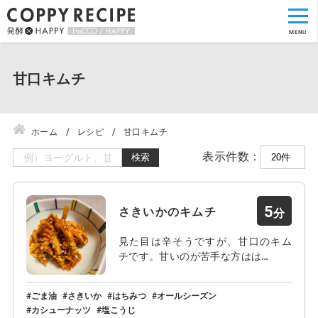
甘口キムチ
ホーム
レシピ
甘口キムチ
表示件数：
検索
5
さきいかのキムチ
見た目は辛そうですが、甘口のキム
チです。甘いのが苦手な方はは…
ごま油
さきいか
はちみつ
オールシーズン
カシューナッツ
塩こうじ