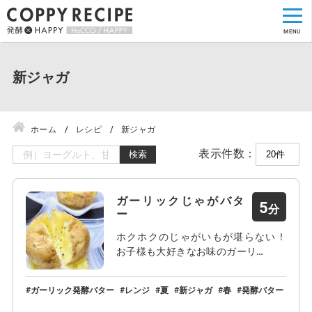
新ジャガ
ホーム
レシピ
新ジャガ
表示件数：
検索
ガーリックじゃがバタ
5
ー
ホクホクのじゃがいもが堪らない！
お子様も大好きなお味のガーリ…
ガーリック発酵バター
レンジ
夏
新ジャガ
春
発酵バター