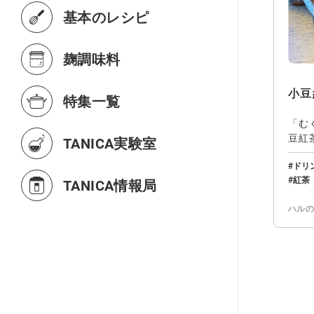
基本のレシピ
麹調味料
小豆
特集一覧
「む
豆紅
TANICA実験室
みま
ドリ
紅茶
TANICA情報局
ハル