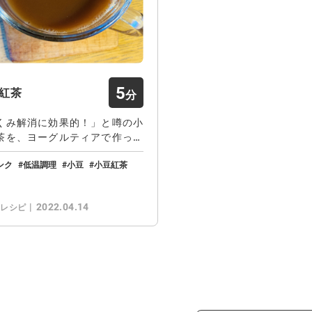
5
紅茶
くみ解消に効果的！」と噂の小
茶を、ヨーグルティアで作って
した♬栄養豊…
ンク
低温調理
小豆
小豆紅茶
2022.04.14
のレシピ