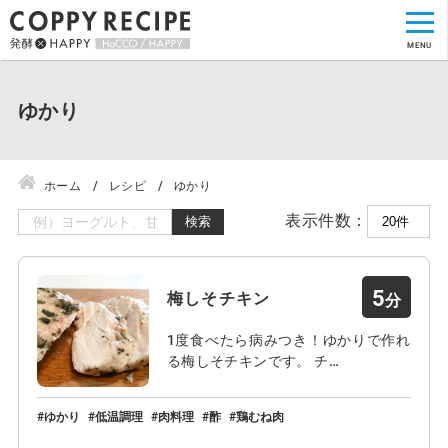
ゆかり
ホーム
レシピ
ゆかり
表示件数：
検索
5
梅しそチキン
1度食べたら病みつき！ゆかりで作れ
る梅しそチキンです。 チ…
ゆかり
低温調理
肉料理
酢
鶏むね肉