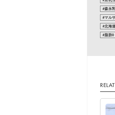
森永
マル
北海
脂肪0