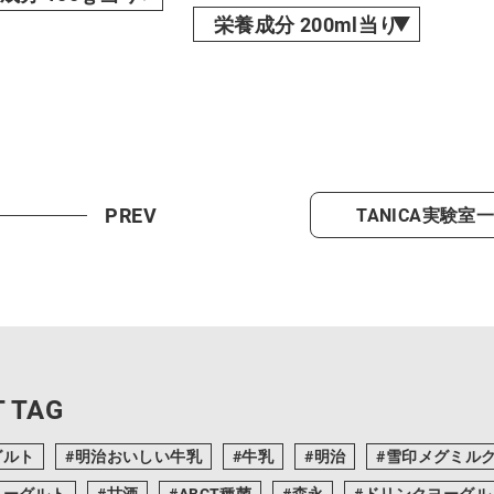
栄養成分 200ml当り
PREV
TANICA実験室
 TAG
グルト
明治おいしい牛乳
牛乳
明治
雪印メグミル
ヨーグルト
甘酒
ABCT種菌
森永
ドリンクヨーグル