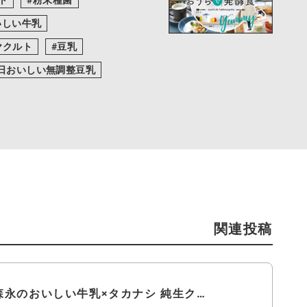
いしい牛乳
ヤクルト
豆乳
日おいしい無調整豆乳
関連投稿
森永のおいしい牛乳×タカナシ 純生ク…