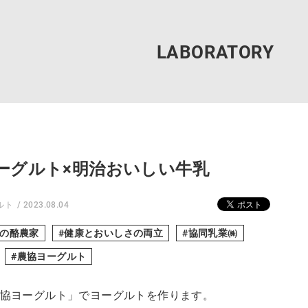
ーグルト×明治おいしい牛乳
ルト
2023.08.04
の酪農家
健康とおいしさの両立
協同乳業㈱
農協ヨーグルト
農協ヨーグルト」でヨーグルトを作ります。