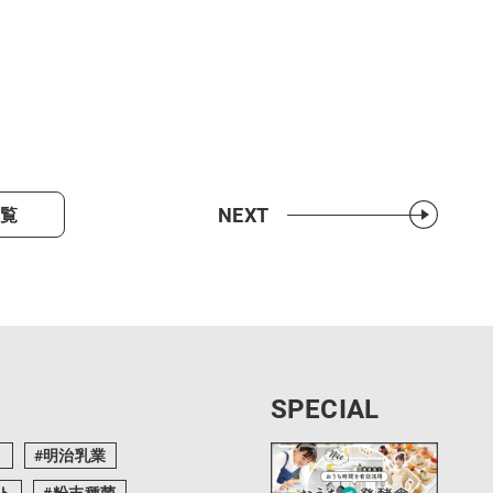
NEXT
一覧
SPECIAL
ク
明治乳業
ト
粉末種菌