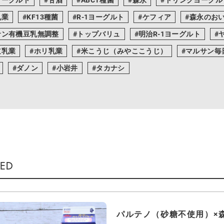
乳業
KF13種菌
R-1ヨーグルト
ケフィア
森永のお
サン有機豆乳無調整
トップバリュ
明治R-1ヨーグルト
道乳業
ホリ乳業
米こうじ（みやここうじ）
マルサン毎
ダノン
小岩井
タカナシ
パルテノ（砂糖不使用）×