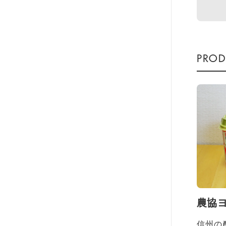
農協
信州の