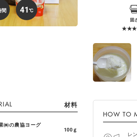
41
固
★★★
材料
業㈱の農協ヨーグ
100ｇ
レ