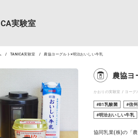
NICA実験室
ム
TANICA実験室
農協ヨーグルト×明治おいしい牛乳
農協ヨ
かおりの実験室
ヨーグ
B1乳酸菌
信州
明治おいしい牛乳
協同乳業(株)の「