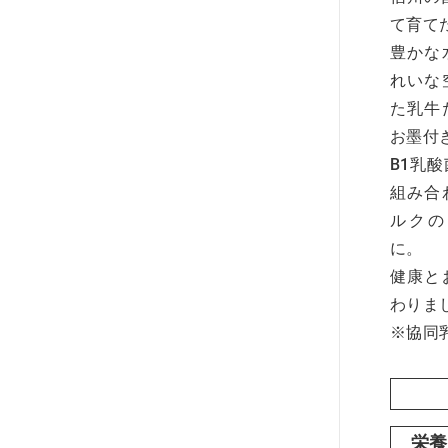
て育て
豊かな
れいな
た乳牛
お墨付
B1乳
組み合
ルクの
に。
健康と
わりま
※協同乳
栄養