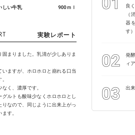
良
いしい牛乳
900ｍｌ
（
器
す
実験レポート
り固まりました。乳清が少しありま
発
ィア
ていますが、ホロホロと崩れる口当
す。
少なく、濃厚です。
出
ーグルトも酸味少なくホロホロとし
たりなので、同じように出来上がっ
います。