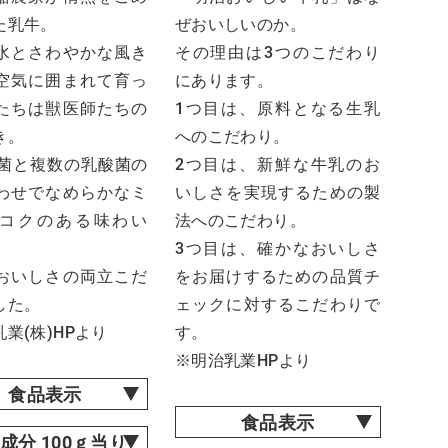
た乳牛。
ぜおいしいのか。
水とさわやかな風き
その理由は3つのこだわり
空気に囲まれて育っ
にあります。
たちは獣医師たちの
1つ目は、原料となる生乳
き。
へのこだわり。
酸菌と複数の乳酸菌の
2つ目は、新鮮な牛乳のお
わせでなめらかなミ
いしさを実現するための製
コクのある味わい
法へのこだわり。
3つ目は、確かなおいしさ
おいしさの両立こだ
をお届けするための品質チ
した。
ェックに対するこだわりで
業(株)HPより
す。
※明治乳業HPより
食品表示
食品表示
成分 100ｇ当り