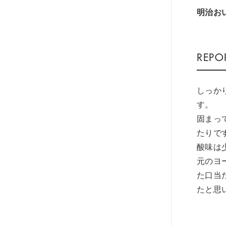
明治お
しっか
す。
固まっ
たりで
酸味は
元のヨ
た口当
たと思