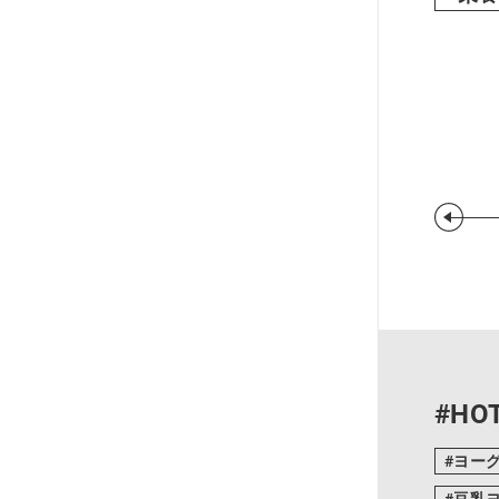
#HOT
ヨー
豆乳