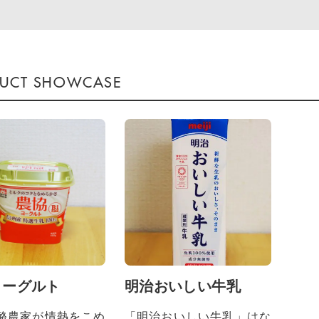
ヨーグルト
明治おいしい牛乳
酪農家が情熱をこめ
「明治おいしい牛乳」はな