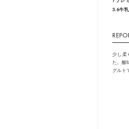
7プレ
3.6牛乳
少し柔
た。酸
グルト