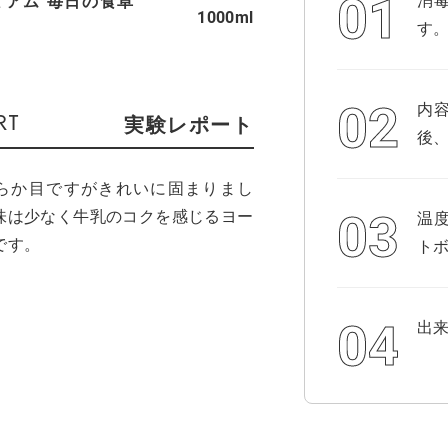
ミアム 毎日の食卓
1000ml
す
内
実験レポート
後
らか目ですがきれいに固まりまし
味は少なく牛乳のコクを感じるヨー
温
です。
ト
出