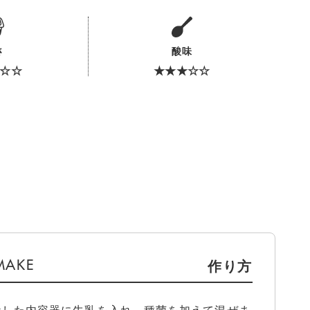
さ
酸味
☆☆
★★★☆☆
作り方
毒した内容器に牛乳を入れ、種菌を加えて混ぜま