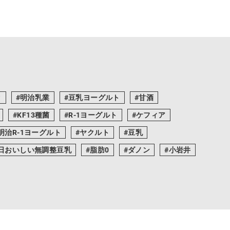
ク
明治乳業
豆乳ヨーグルト
甘酒
KF13種菌
R-1ヨーグルト
ケフィア
明治R-1ヨーグルト
ヤクルト
豆乳
日おいしい無調整豆乳
脂肪0
ダノン
小岩井