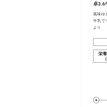
卓3.
風味ゆ
牛乳で
より
栄養
（