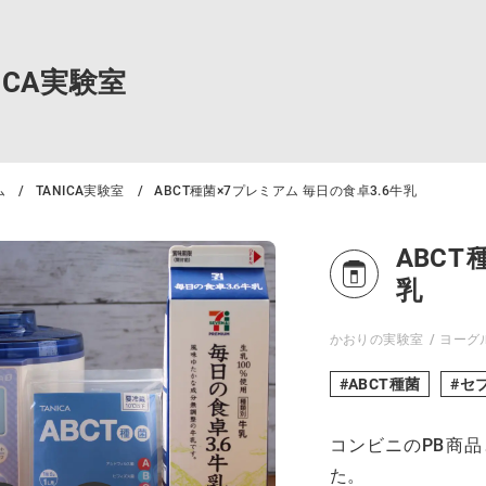
NICA実験室
ム
TANICA実験室
ABCT種菌×7プレミアム 毎日の食卓3.6牛乳
ABC
乳
かおりの実験室
ヨーグ
ABCT種菌
セ
コンビニのPB商品
た。