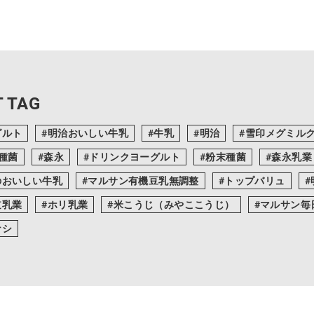
 TAG
グルト
明治おいしい牛乳
牛乳
明治
雪印メグミル
T種菌
森永
ドリンクヨーグルト
粉末種菌
森永乳業
のおいしい牛乳
マルサン有機豆乳無調整
トップバリュ
道乳業
ホリ乳業
米こうじ（みやここうじ）
マルサン毎
ナシ