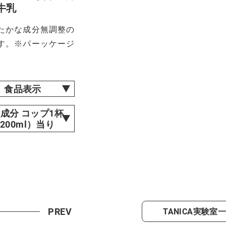
6牛乳
たかな成分無調整の
す。※パーッケージ
食品表示
成分 コップ1杯
200ml）当り
PREV
TANICA実験室