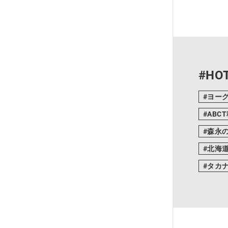
#HOT
ヨー
ABC
森永
北海
タカ