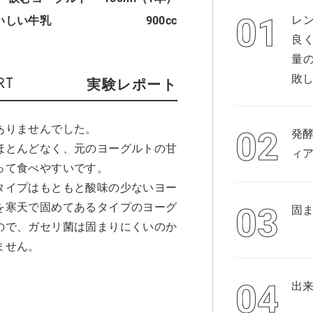
レ
いしい牛乳
900cc
良
量
敗
実験レポート
ありませんでした。
発
ほとんどなく、元のヨーグルトの甘
ィア
って食べやすいです。
タイプはもともと酸味の少ないヨー
を寒天で固めてあるタイプのヨーグ
固
ので、ガセリ菌は固まりにくいのか
ません。
出