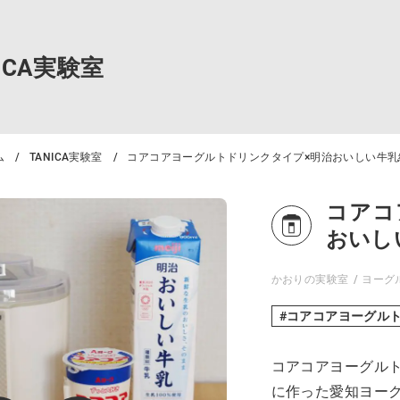
NICA実験室
ム
TANICA実験室
コアコアヨーグルトドリンクタイプ×明治おいしい牛乳
コアコ
おいし
かおりの実験室
ヨーグ
コアコアヨーグル
コアコアヨーグル
に作った愛知ヨー