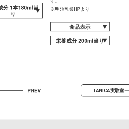
す。
分 1本180ml当
※明治乳業HPより
り
食品表示
栄養成分 200ml当り
PREV
TANICA実験室