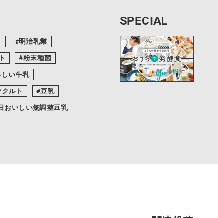
SPECIAL
ク
明治乳業
ト
粉末種菌
いしい牛乳
ヤクルト
豆乳
日おいしい無調整豆乳