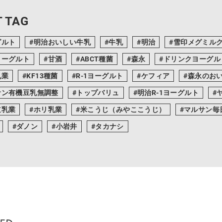
 TAG
グルト
明治おいしい牛乳
牛乳
明治
雪印メグミル
ヨーグルト
甘酒
ABCT種菌
森永
ドリンクヨーグル
乳業
KF13種菌
R-1ヨーグルト
ケフィア
森永のお
サン有機豆乳無調整
トップバリュ
明治R-1ヨーグルト
道乳業
ホリ乳業
米こうじ（みやここうじ）
マルサン毎
ダノン
小岩井
タカナシ