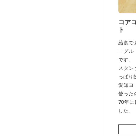
コア
ト
給食で
ーグル
です。
スタン
っぱり
愛知ヨ
使った
70年
した。