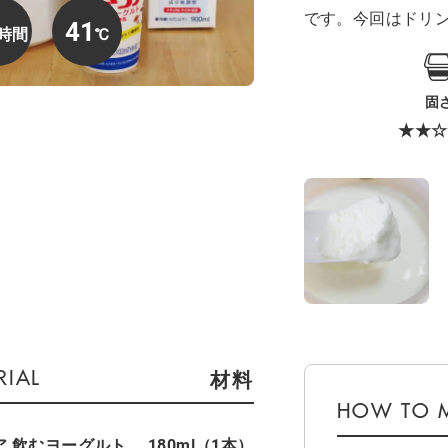
です。今回はドリ
41
固
★★☆
材料
ア 飲むヨーグルト
180ml（1本）