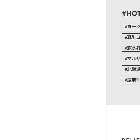
#HOT
ヨー
豆乳
森永
マル
北海
脂肪0