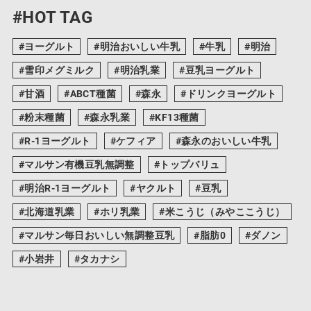
#HOT TAG
ヨーグルト
明治おいしい牛乳
牛乳
明治
雪印メグミルク
明治乳業
豆乳ヨーグルト
甘酒
ABCT種菌
森永
ドリンクヨーグルト
粉末種菌
森永乳業
KF13種菌
R-1ヨーグルト
ケフィア
森永のおいしい牛乳
マルサン有機豆乳無調整
トップバリュ
明治R-1ヨーグルト
ヤクルト
豆乳
北海道乳業
ホリ乳業
米こうじ（みやここうじ）
マルサン毎日おいしい無調整豆乳
脂肪0
ダノン
小岩井
タカナシ