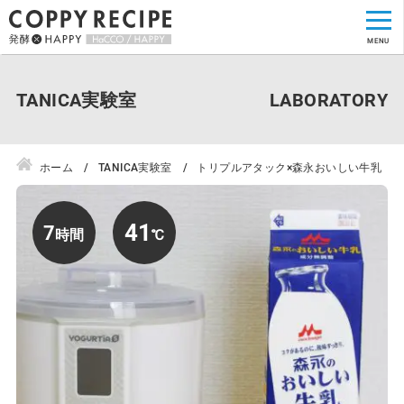
TANICA実験室
ホーム
TANICA実験室
トリプルアタック×森永おいしい牛乳
41
7