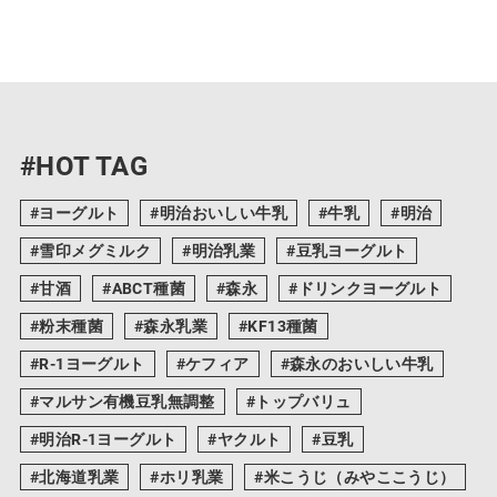
#HOT TAG
ヨーグルト
明治おいしい牛乳
牛乳
明治
雪印メグミルク
明治乳業
豆乳ヨーグルト
甘酒
ABCT種菌
森永
ドリンクヨーグルト
粉末種菌
森永乳業
KF13種菌
R-1ヨーグルト
ケフィア
森永のおいしい牛乳
マルサン有機豆乳無調整
トップバリュ
明治R-1ヨーグルト
ヤクルト
豆乳
北海道乳業
ホリ乳業
米こうじ（みやここうじ）