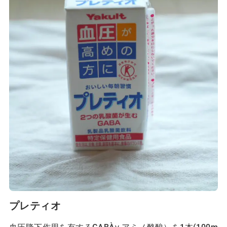
プレティオ
血圧降下作用を有するGABA（γ-アミノ酪酸）を1本(100m