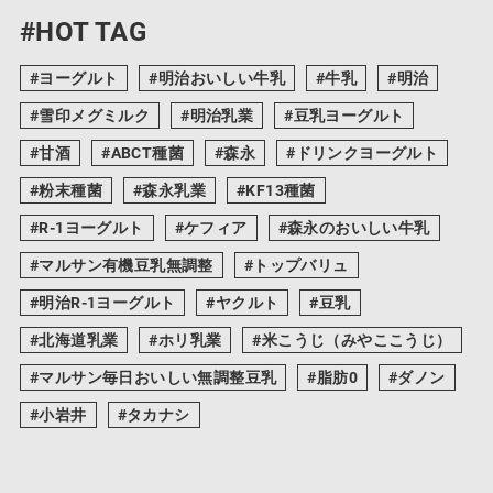
#HOT TAG
ヨーグルト
明治おいしい牛乳
牛乳
明治
雪印メグミルク
明治乳業
豆乳ヨーグルト
甘酒
ABCT種菌
森永
ドリンクヨーグルト
粉末種菌
森永乳業
KF13種菌
R-1ヨーグルト
ケフィア
森永のおいしい牛乳
マルサン有機豆乳無調整
トップバリュ
明治R-1ヨーグルト
ヤクルト
豆乳
北海道乳業
ホリ乳業
米こうじ（みやここうじ）
マルサン毎日おいしい無調整豆乳
脂肪0
ダノン
小岩井
タカナシ