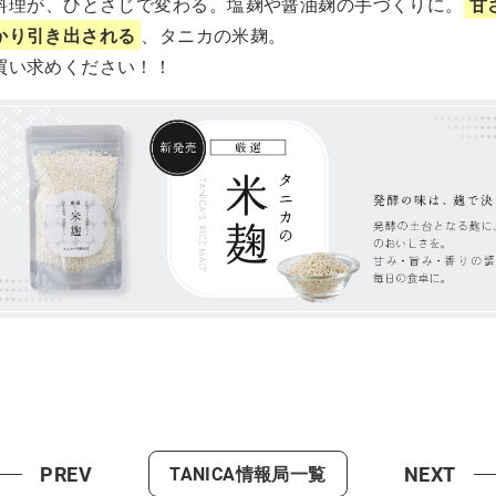
料理が、ひとさじで変わる。塩麹や醤油麹の手づくりに。
甘
かり引き出される
、タニカの米麹。
買い求めください！！
PREV
NEXT
TANICA情報局一覧