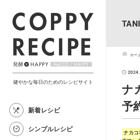
TA
ホー
2024.
ナ
予
新着レシピ
シンプルレシピ
ナカコ