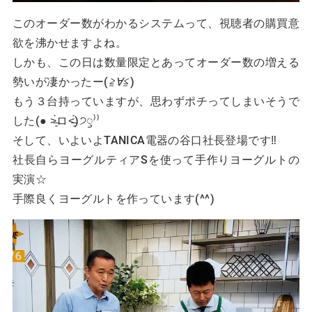
このオーダー数がわかるシステムって、視聴者の購買意
欲を沸かせますよね。
しかも、この日は数量限定とあってオーダー数の増える
勢いが凄かったー(
≧∀≦
)
もう３台持っていますが、思わずポチってしまいそうで
した(● ˃̶͈̀ロ˂̶͈́)੭ꠥ⁾⁾
そして、いよいよTANICA電器の谷口社長登場です‼
社長自らヨーグルティアSを使って手作りヨーグルトの
実演☆
手際良くヨーグルトを作っています(^^)