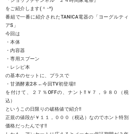
をご紹介します(＾ｰ^)
番組で一番に紹介されたTANICA電器の「ヨーグルティ
アS」
今回は
・本体
・内容器
・専用スプーン
・レシピ本
の基本のセットに、プラスで
・甘酒酵素2本←今回TV初登場‼
を付けて、２７％OFFの、ナント‼￥７，９８０（税
込）
というこの日限りの破格値で紹介‼
正規の値段が￥１１，０００（税込）なのでホント特別
価格だったんです‼
しかも、アンケートに応えるとメーカー保証期間が３年