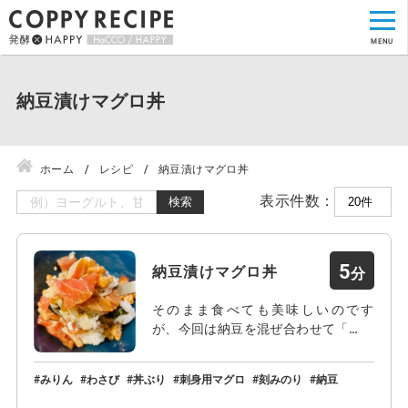
納豆漬けマグロ丼
ホーム
レシピ
納豆漬けマグロ丼
表示件数：
検索
5
納豆漬けマグロ丼
そのまま食べても美味しいのです
が、今回は納豆を混ぜ合わせて「…
みりん
わさび
丼ぶり
刺身用マグロ
刻みのり
納豆