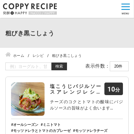
粗びき黒こしょう
ホーム
レシピ
粗びき黒こしょう
表示件数：
検索
塩こうじバジルソー
10
スアレンジレシピ
「モッ…
チーズのコクとトマトの酸味にバジ
ルソースの旨味がよく合います…
オールシーズン
ミニトマト
モッツァレラとトマトのカプレーゼ
モッツァレラチーズ